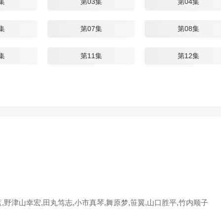
集
第03集
第04集
集
第07集
第08集
集
第11集
第12集
蓝,野津山幸宏,田丸笃志,小市真琴,舞原梦,笹翼,山口胜平,竹内顺子