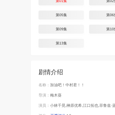
第01集
第02
第05集
第06
第09集
第10
第13集
剧情介绍
名称：
加油吧！中村君！！
导演：
梅木葵
演员：
小林千晃,榊原优希,江口拓也,菲鲁兹·