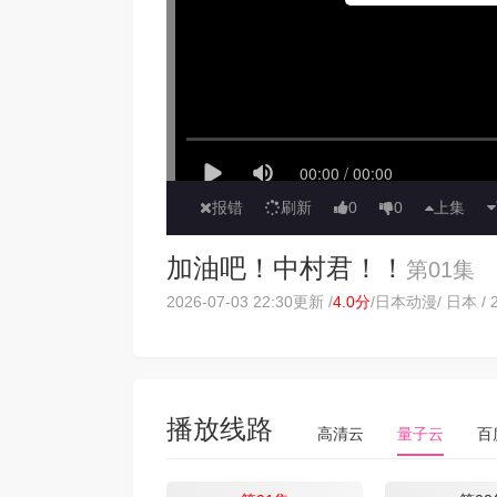
报错
刷新
0
0
上集
加油吧！中村君！！
第01集
2026-07-03 22:30更新 /
4.0分
/
日本动漫
/ 日本 / 
播放线路
高清云
量子云
百