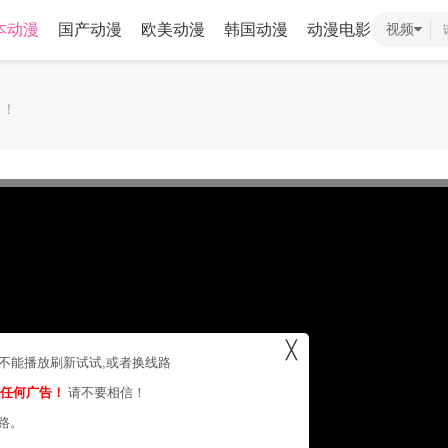
本动漫
国产动漫
欧美动漫
韩国动漫
动漫电影
视频
！！
╳
，不能播放刷新试试,或者换线路
的任何广告！
请不要相信！
路。