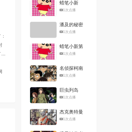
蜡笔小新
顾（毫无生
活自理能力
1次点播
的）学院第
一大小姐
潘及的秘密
日记
1次点播
了：
村
蜡笔小新第
二季
了…
1次点播
名侦探柯南
网
国语版
1次点播
巨虫列岛
OVA
1次点播
杰克奥特曼
1次点播