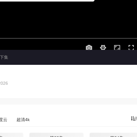
下集
2026
度云
超清4k