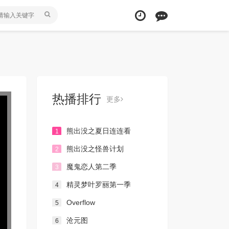
热播排行
更多
熊出没之夏日连连看
1
熊出没之怪兽计划
2
魔鬼恋人第二季
3
精灵梦叶罗丽第一季
4
Overflow
5
沧元图
6