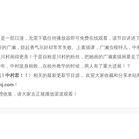
》是一部日漫，无需下载任何播放器即可免费在线观看，该节目讲述
班的广濑，鼓起勇气示好却常常失败。上素描课，广濑当模特儿，中
生川村画得更美！于是自称是川村的粉丝，把她画的广濑素描画要走
少年，中村挺身相救…在校外教学的时候，两人有了重大进展！？
吧！中村君！！
》相关的最新更新节目源， 欢迎大家收藏和分享本站
j.com
！
整理收集，请大家去正规播放渠道观看！