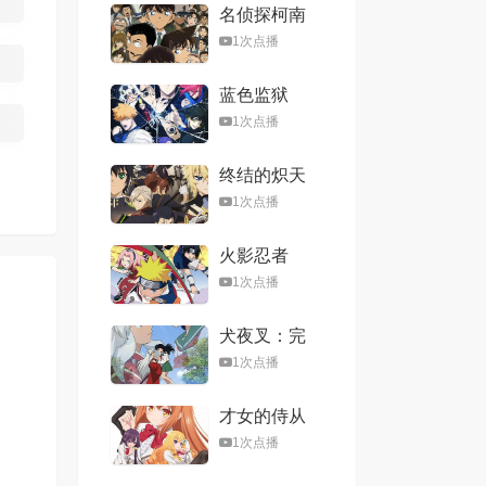
名侦探柯南
1次点播
蓝色监狱
1次点播
终结的炽天
使：名古屋
1次点播
决战篇
火影忍者
1次点播
犬夜叉：完
结篇
1次点播
才女的侍从
在满是高岭
1次点播
之花的贵族
学校暗中照