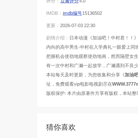
评分：
豆瓣评分
4.0
IMDB：
imdb编号
15136502
更新：
2026-07-03 22:30
剧情介绍：
日本动漫《加油吧！中村君！！
内向的高中男生‧中村在入学典礼一眼爱上同
把握机会使劲地观察使劲地画，然而隔壁女
有一次中村和广濑一起放学，广濑遇到不良
本站每天及时更新，为您收集和分享《
加油
址，免费观看vip电影电视剧尽在
WWW.3777m
版权保护: 本片由原著作方享有版权，本站
猜你喜欢