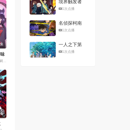
境界触发者
1次点播
名侦探柯南
（普通话）
1次点播
(1996)
6集
一人之下第
四季
1次点播
糖味
千贺光莉,梶田大嗣,关根明良,白石晴香,三石琴乃,小西克幸,松井惠理子
6集
威