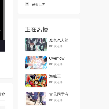
完美世界
7
正在热播
魔鬼恋人第
二季
1次点播
Overflow
1次点播
海贼王
1次点播
排序
古见同学有
交流障碍症
1次点播