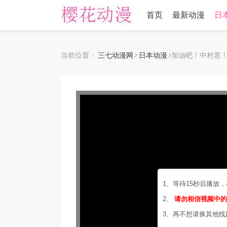
首页
最新动漫
日
当前位置：
三七动漫网
日本动漫
加油吧！中村君
1、等待15秒后播放
2、
请勿相信视频中
3、再不想请换其他线