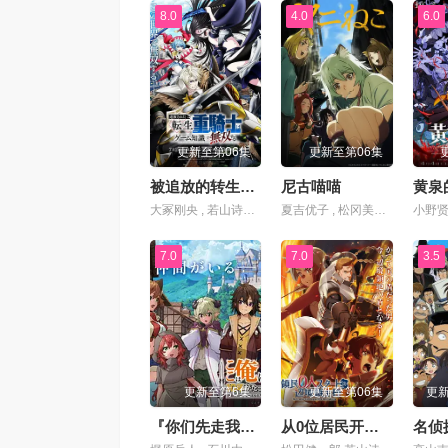
8.0
4.0
6.0
更新至第06集
更新至第06集
被追放的转生重骑士用游戏知识开无双
尼古喵喵
黄泉
大冢刚央 , 若山诗音 , 阿部菜摘子
夏吉优子 , 松冈美里 , 船户百合绘 , 清水彩香 , 井泽诗织 , 明智璃子 , 稻田彻
7.0
7.0
3.5
更新至第6集
更新至第06集
更新
『你们先走我断后』，于是10年后我成为了传说
从0位居民开始的边境领主大人
名侦