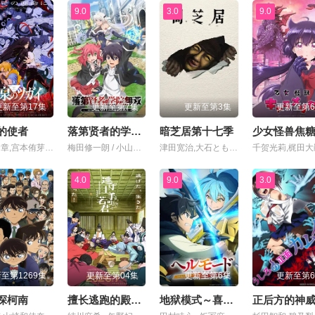
9.0
3.0
9.0
更新至第17集
更新至第7集
更新至第3集
更新至第
的使者
落第贤者的学院无双第二回转生，S等级作弊魔术师冒险记
暗芝居第十七季
少女怪兽焦
小野贤章,宫本侑芽,中村悠一,久野美咲,小山力也,本田贵子,岛袋美由利,诹访部顺一
梅田修一朗 / 小山内怜央 / 白石晴香 / 加藤英美里 / 平川大辅 / 东地宏树 / 福原绫香
津田宽治,大石ともこ,土屋咲登子,篠田谅,白川礼, 新纳敏正,三宅美羽,中村朱里,山根馅,五郎丸莉菜,花谷聪亮,拓也,翔司
4.0
9.0
3.0
至第1269集
更新至第04集
更新至第6集
更新至第
探柯南
擅长逃跑的殿下第二季
地狱模式～喜欢速通游戏的玩家在废设定异世界无双～第二季
正后方的神