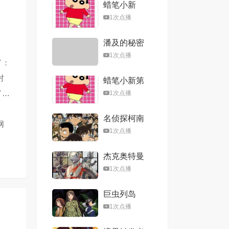
蜡笔小新
1次点播
潘及的秘密
日记
1次点播
了：
村
蜡笔小新第
二季
了…
1次点播
名侦探柯南
网
国语版
1次点播
杰克奥特曼
1次点播
巨虫列岛
OVA
1次点播