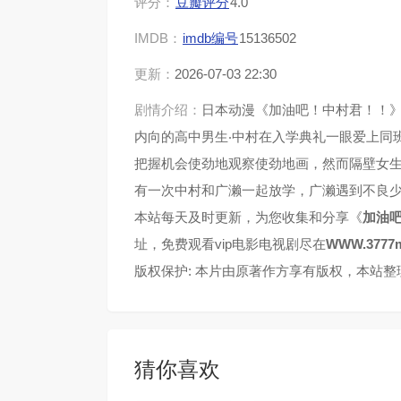
评分：
豆瓣评分
4.0
IMDB：
imdb编号
15136502
更新：
2026-07-03 22:30
剧情介绍：
日本动漫《加油吧！中村君！！
内向的高中男生‧中村在入学典礼一眼爱上同
把握机会使劲地观察使劲地画，然而隔壁女
有一次中村和广濑一起放学，广濑遇到不良
本站每天及时更新，为您收集和分享《
加油
址，免费观看vip电影电视剧尽在
WWW.3777m
版权保护: 本片由原著作方享有版权，本站
猜你喜欢