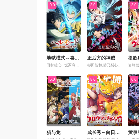
9.0
3.0
3.0
更新至第6集
更新至第6集
地狱模式～喜欢速通游戏的玩家在废设定异世界无双～第二季
正后方的神威
提欧
田村睦心 , 饭冢麻结 , 畠中祐 , 千本木彩花 , 石川英郎 , 大原沙耶香 , 小市真琴 , 杉田智和 , 千叶翔也 , 三宅麻理惠 , 大塚明夫 , 宫本崇弘 , 樱井孝宏
杉田智和,碧乃梨心,市道真央,相坂优歌,井泽诗织
5.0
8.0
6.0
更新至第7集
更新至第06集
猫与龙
成长秀～向日葵马戏团～
黄泉