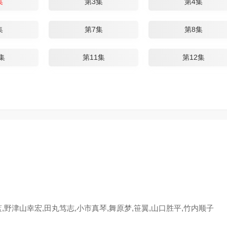
集
第3集
第4集
集
第7集
第8集
集
第11集
第12集
蓝,野津山幸宏,田丸笃志,小市真琴,舞原梦,笹翼,山口胜平,竹内顺子