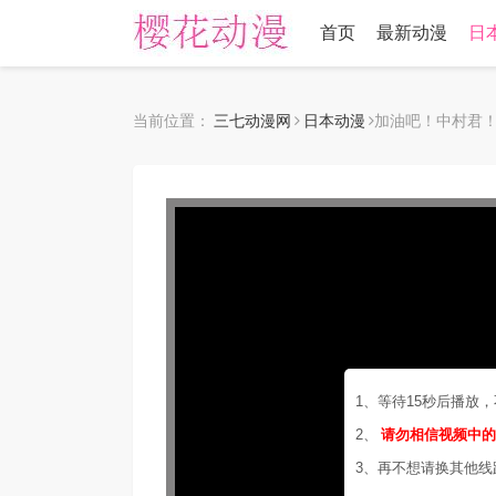
首页
最新动漫
日
当前位置：
三七动漫网
日本动漫
加油吧！中村君
1、等待15秒后播放
2、
请勿相信视频中
3、再不想请换其他线