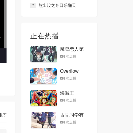
熊出没之冬日乐翻天
7
正在热播
魔鬼恋人第
二季
1次点播
Overflow
1次点播
海贼王
1次点播
排序
古见同学有
交流障碍症
1次点播