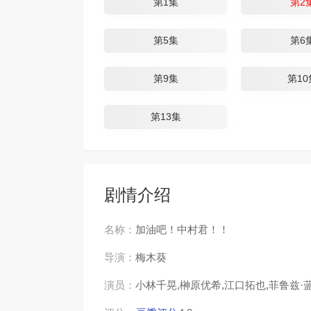
第1集
第2
第5集
第6
第9集
第10
第13集
剧情介绍
名称：
加油吧！中村君！！
导演：
梅木葵
演员：
小林千晃,榊原优希,江口拓也,菲鲁兹·