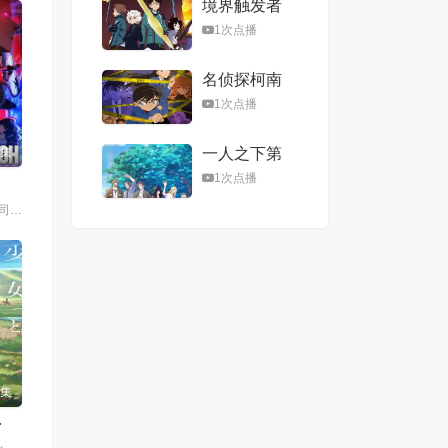
境界触发者
1次点播
名侦探柯南
（普通话）
1次点播
(1996)
6集
一人之下第
四季
1次点播
铃木崚汰,上田燿司,千本木彩花,榎木淳弥,诹访部顺一,上田丽奈,森川智之,冈本信彦,辻亲八,甲斐田裕子,大塚芳忠
7集
女