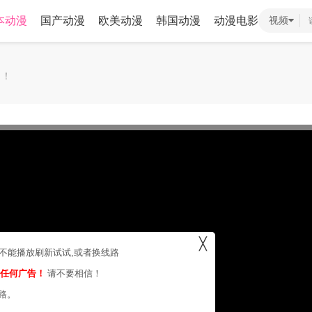
本动漫
国产动漫
欧美动漫
韩国动漫
动漫电影
视频
！！
╳
，不能播放刷新试试,或者换线路
的任何广告！
请不要相信！
路。