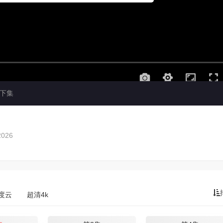
下集
2026
度云
超清4k