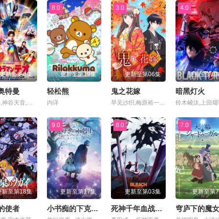
8.0
3.0
4.0
更新至第6集
更新至第19集
更新至第06集
更新至第0
奥特曼
轻松熊
鬼之花嫁
暗黑灯火
岩崎碧,神谷天音,中田乃爱,上村侑,森本龙马,小林优,槙田雄司,福岛莉拉
内详
早见沙织,梅原裕一郎,石见舞菜香,逢坂良太,千本木彩花,花江夏树,坂泰斗,岛崎信长,远藤绫,寺泽百花,小桥美忧
9.0
8.0
7.0
更新至第18集
更新至第17集
更新至第03集
更新至第
的使者
小书痴的下克上领主的养女
死神千年血战篇-祸进谭-
穹庐下的魔