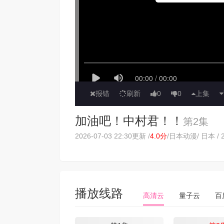
报错
刷新
0
0
上集
加油吧！中村君！！
第2集
2026-07-03 22:30更新 /
4.0分
/
日本动漫
/ 日本 / 
播放线路
高清云
量子云
百