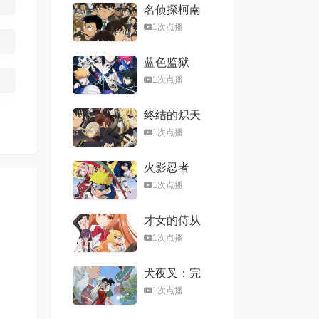
名侦探柯南
1次点播
蓝色监狱
1次点播
终结的炽天
使：名古屋
1次点播
决战篇
火影忍者
1次点播
才女的侍从
在满是高岭
1次点播
之花的贵族
学校暗中照
犬夜叉：完
顾（毫无生
结篇
活自理能力
1次点播
的）学院第
一大小姐