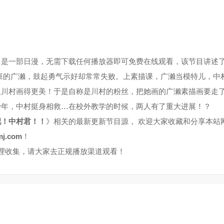
》是一部日漫，无需下载任何播放器即可免费在线观看，该节目讲述
班的广濑，鼓起勇气示好却常常失败。上素描课，广濑当模特儿，中
生川村画得更美！于是自称是川村的粉丝，把她画的广濑素描画要走
少年，中村挺身相救…在校外教学的时候，两人有了重大进展！？
吧！中村君！！
》相关的最新更新节目源， 欢迎大家收藏和分享本站
j.com
！
整理收集，请大家去正规播放渠道观看！