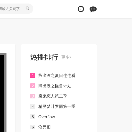
热播排行
更多
熊出没之夏日连连看
1
熊出没之怪兽计划
2
魔鬼恋人第二季
3
精灵梦叶罗丽第一季
4
Overflow
5
沧元图
6