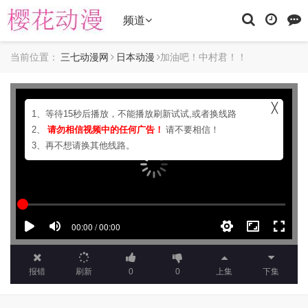
频道
当前位置：
三七动漫网
日本动漫
加油吧！中村君！！
╳
1、等待15秒后播放，不能播放刷新试试,或者换线路
2、
请勿相信视频中的任何广告！
请不要相信！
3、再不想请换其他线路。
报错
刷新
0
0
上集
下集