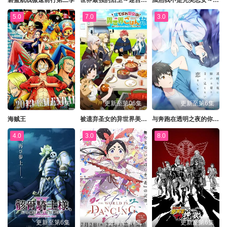
碧蓝航线微速前行第二季
世界最强的后卫～迷宫国的新人探索者～
虽然我不是完美恶女～雏宫蝶鼠替换传～
5.0
7.0
3.0
更新至第1173集
更新至第06集
更新至第6集
海贼王
被遗弃圣女的异世界美食之旅用隐藏技能召唤了露营车
与奔跑在透明之夜的你，谈一场看不见的恋爱透明
4.0
3.0
8.0
更新至第6集
更新至第7集
更新至第6集