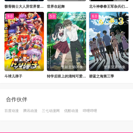
骸骨骑士大人异世界冒险中Ⅱ
世界在起舞
北斗神拳拳王军杂兵们的挽歌
9.0
5.0
6.0
更新至第06集
更新至第06集
更新至第06集
斗球儿弹子
转学后班上的清纯可爱美少女，竟是小时候玩在一起的哥儿们
碧蓝之海第三季
合作伙伴
百度动漫
腾讯动漫
三七动漫网
优酷动漫
哔哩哔哩