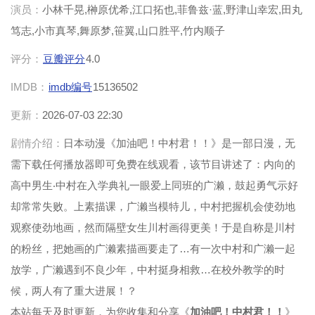
演员：
小林千晃,榊原优希,江口拓也,菲鲁兹·蓝,野津山幸宏,田丸
笃志,小市真琴,舞原梦,笹翼,山口胜平,竹内顺子
评分：
豆瓣评分
4.0
IMDB：
imdb编号
15136502
更新：
2026-07-03 22:30
剧情介绍：
日本动漫《加油吧！中村君！！》是一部日漫，无
需下载任何播放器即可免费在线观看，该节目讲述了：内向的
高中男生‧中村在入学典礼一眼爱上同班的广濑，鼓起勇气示好
却常常失败。上素描课，广濑当模特儿，中村把握机会使劲地
观察使劲地画，然而隔壁女生川村画得更美！于是自称是川村
的粉丝，把她画的广濑素描画要走了…有一次中村和广濑一起
放学，广濑遇到不良少年，中村挺身相救…在校外教学的时
候，两人有了重大进展！？
本站每天及时更新，为您收集和分享《
加油吧！中村君！！
》