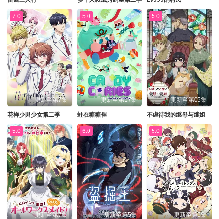
雷霆三人行
乡下大叔成为剑圣第二季
LV999的村民
7.0
5.0
5.0
更新至第7集
更新至第17集
更新至第05集
花样少男少女第二季
蛀在糖糖裡
不虐待我的继母与继姐
5.0
6.0
5.0
更新至第7集
更新至第5集
更新至第6集