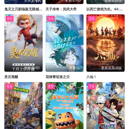
更新至HD
更新至HD
更新至高清
鬼灭之刃剧场版无限城篇第一章猗窝座再来
天子传奇：洪武大帝
以死亡游戏为生。44:CLOUDYBEACH
9.0
3.0
3.0
更新至HD
更新TC
更新至高清版
灵石觉醒
花绿青绽放之日
八仙！
6.0
8.0
7.0