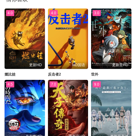
4.0
4.0
3.0
更新HD
HD国语
更新至HD
燃比娃
反击者2
世外
4.5
7.0
9.0