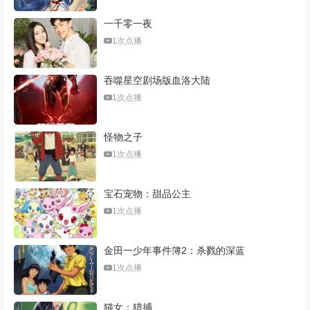
一千零一夜
1次点播
吞噬星空剧场版血洛大陆
1次点播
怪物之子
1次点播
宝石宠物：甜品公主
1次点播
金田一少年事件簿2：杀戮的深蓝
1次点播
猫女：猎捕