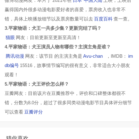
微博动漫网友：本片于 2021年在
日本
中国大陆
上映，上映后
赢得国内外很多动漫电影爱好者的喜爱，票房收入也非常不
错，具体上映播放细节以及票房数量可以去
百度百科
查一查。
3.平家物语：犬王一共多少集？更新完结了吗？
猫眼
网友：目前更新至更新至高清！
4.平家物语：犬王演员人物有哪些？主演主角是谁？
腾讯动漫
网友：该节目 的主演主角是
Avu-chan
，IMDB：
im
db编号
15516，故事情节编写的很有意义，非常适合大小朋友
观看！
5.平家物语：犬王评价怎么样？
豆瓣网友：目前该片在豆瓣推荐中，评价和口碑整体都很不
错，分数为8.0分，超过了很多同类动漫电影节目具体评分细节
可以查看
豆瓣评分
猜你喜欢