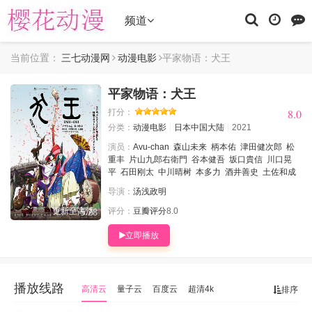
频道
当前位置：
三七动漫网
动漫电影
平家物语：犬王
平家物语：犬王
8.0
8.0
打分：
分类：
动漫电影
日本
中国大陆
2021
演员：
Avu-chan
森山未来
柄本佑
津田健次郎
松
重丰
片山九郎右衛門
谷本健吾
坂口貴信
川口晃
平
石田刚太
中川晴树
本多力
酒井善史
土佐和成
导演：
汤浅政明
更新至高清
评分：
豆瓣评分
8.0
立即播放
播放线路
高清云
量子云
百度云
超清4k
排序