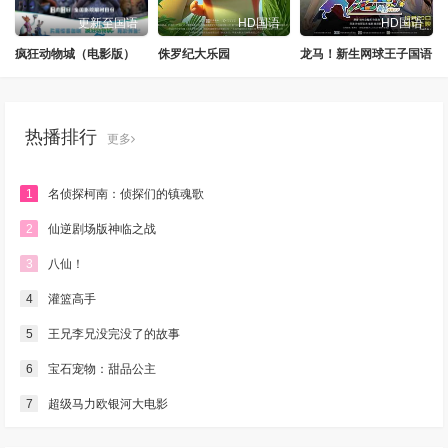
更新至国语
HD国语
HD国语
疯狂动物城（电影版）
侏罗纪大乐园
龙马！新生网球王子国语
热播排行
更多
1
名侦探柯南：侦探们的镇魂歌
2
仙逆剧场版神临之战
3
八仙！
4
灌篮高手
5
王兄李兄没完没了的故事
6
宝石宠物：甜品公主
7
超级马力欧银河大电影