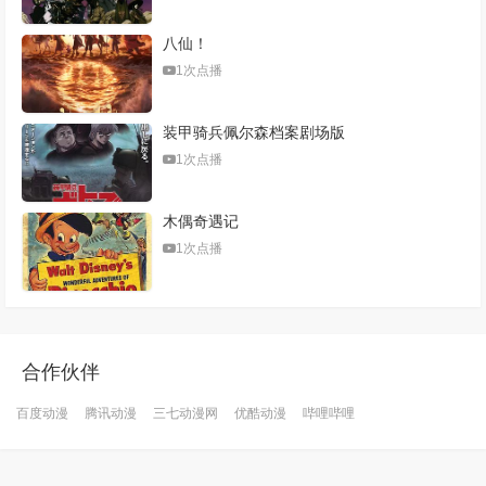
八仙！
1次点播
装甲骑兵佩尔森档案剧场版
1次点播
木偶奇遇记
1次点播
合作伙伴
百度动漫
腾讯动漫
三七动漫网
优酷动漫
哔哩哔哩