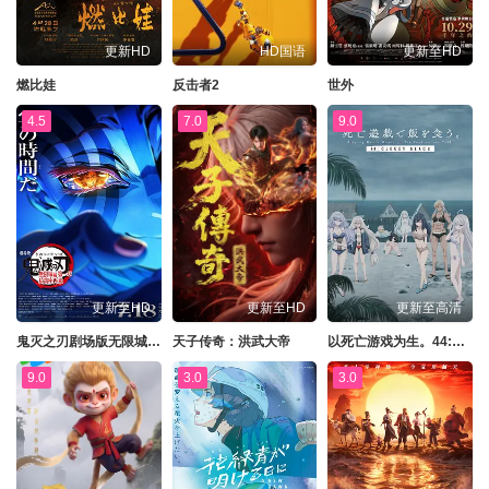
更新HD
HD国语
更新至HD
燃比娃
反击者2
世外
4.5
7.0
9.0
更新至HD
更新至HD
更新至高清
鬼灭之刃剧场版无限城篇第一章猗窝座再来
天子传奇：洪武大帝
以死亡游戏为生。44:CLOUDYBEACH
9.0
3.0
3.0