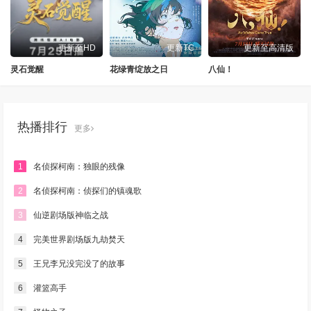
更新至HD
更新TC
更新至高清版
灵石觉醒
花绿青绽放之日
八仙！
热播排行
更多
1
名侦探柯南：独眼的残像
2
名侦探柯南：侦探们的镇魂歌
3
仙逆剧场版神临之战
4
完美世界剧场版九劫焚天
5
王兄李兄没完没了的故事
6
灌篮高手