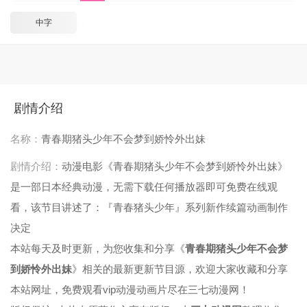
中字
剧情介绍
名称：
青春期猪头少年不会梦到娇怜外出妹
剧情介绍：
动漫电影《青春期猪头少年不会梦到娇怜外出妹》
是一部日本经典动漫，无需下载任何播放器即可免费在线观
看，该节目讲述了：『青春猪头少年』系列新作续篇动画制作
决定
本站每天及时更新，为您收集和分享《
青春期猪头少年不会梦
到娇怜外出妹
》相关的最新更新节目源，欢迎大家收藏和分享
本站网址，免费观看vip动漫动画片尽在三七动漫网！