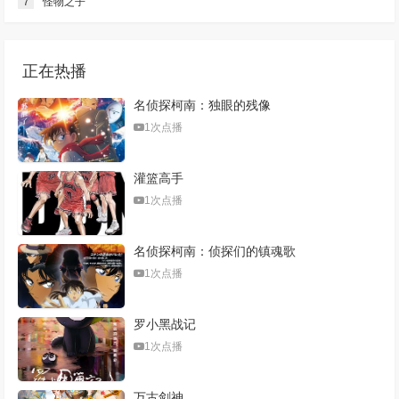
7
怪物之子
正在热播
名侦探柯南：独眼的残像
1次点播
灌篮高手
1次点播
名侦探柯南：侦探们的镇魂歌
1次点播
罗小黑战记
1次点播
万古剑神