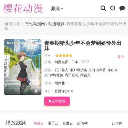
频道
当前位置：
三七动漫网
动漫电影
青春期猪头少年不会梦到娇怜外出
妹
青春期猪头少年不会梦到娇怜外出
妹
8.0
8.0
打分：
分类：
动漫电影
日本
2023
演员：
石川界人
濑户麻沙美
久保由利香
东山奈
央
种崎敦美
内田真礼
雨宫天
导演：
增井壮一
HD
评分：
豆瓣评分
8.0
立即播放
播放线路
高清云
量子云
百度云
超清4k
排序