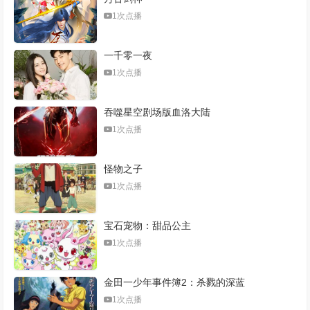
1次点播
一千零一夜
1次点播
吞噬星空剧场版血洛大陆
1次点播
怪物之子
1次点播
宝石宠物：甜品公主
1次点播
金田一少年事件簿2：杀戮的深蓝
1次点播