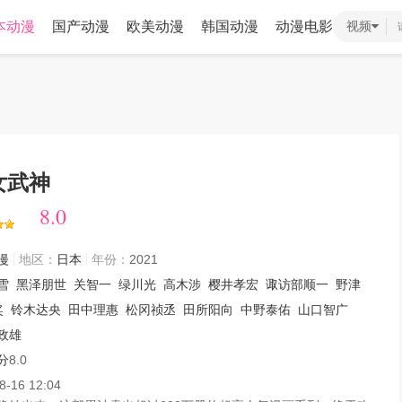
本动漫
国产动漫
欧美动漫
韩国动漫
动漫电影
视频
女武神
8.0
8.0
漫
地区：
日本
年份：
2021
雪
黑泽朋世
关智一
绿川光
高木涉
樱井孝宏
诹访部顺一
野津
奖
铃木达央
田中理惠
松冈祯丞
田所阳向
中野泰佑
山口智广
政雄
分
8.0
8-16 12:04