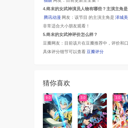
猫眼
网友：目前更新至全集！
4.终末的女武神演员人物有哪些？主演主角
腾讯动漫
网友：该节目 的主演主角是
泽城美
非常适合大小朋友观看！
5.终末的女武神评价怎么样？
豆瓣网友：目前该片在豆瓣推荐中，评价和口
具体评分细节可以查看
豆瓣评分
猜你喜欢
9.0
3.0
3.0