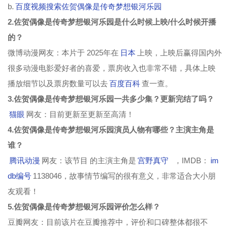
b.
百度视频搜索佐贺偶像是传奇梦想银河乐园
2.佐贺偶像是传奇梦想银河乐园是什么时候上映/什么时候开播
的？
微博动漫网友：本片于 2025年在
日本
上映，上映后赢得国内外
很多动漫电影爱好者的喜爱，票房收入也非常不错，具体上映
播放细节以及票房数量可以去
百度百科
查一查。
3.佐贺偶像是传奇梦想银河乐园一共多少集？更新完结了吗？
猫眼
网友：目前更新至更新至高清！
4.佐贺偶像是传奇梦想银河乐园演员人物有哪些？主演主角是
谁？
腾讯动漫
网友：该节目 的主演主角是
宫野真守
，IMDB：
im
db编号
1138046，故事情节编写的很有意义，非常适合大小朋
友观看！
5.佐贺偶像是传奇梦想银河乐园评价怎么样？
豆瓣网友：目前该片在豆瓣推荐中，评价和口碑整体都很不