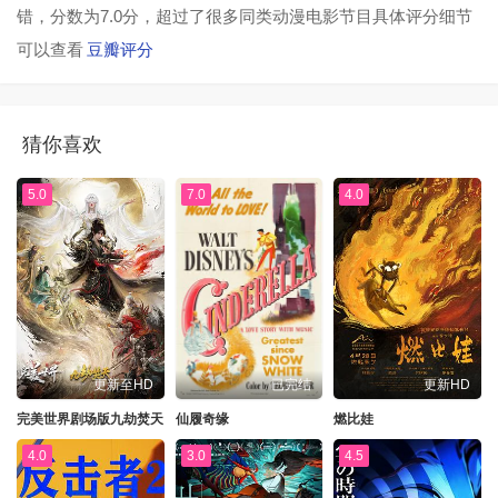
错，分数为7.0分，超过了很多同类动漫电影节目具体评分细节
可以查看
豆瓣评分
猜你喜欢
5.0
7.0
4.0
更新至HD
已完结
更新HD
完美世界剧场版九劫焚天
仙履奇缘
燃比娃
4.0
3.0
4.5