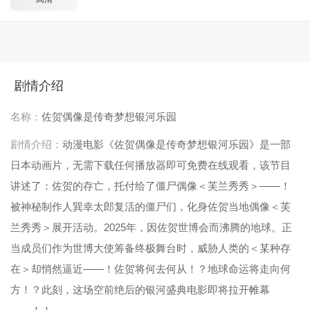
剧情介绍
名称：
佐贺偶像是传奇梦想银河乐园
剧情介绍：
动漫电影《佐贺偶像是传奇梦想银河乐园》是一部
日本动画片，无需下载任何播放器即可免费在线观看，该节目
讲述了：佐贺的存亡，托付给了僵尸偶像＜芙兰秀秀＞——！
被神秘制作人巽幸太郎复活的僵尸们，化身佐贺当地偶像＜芙
兰秀秀＞展开活动。2025年，因佐贺世博会而沸腾的地球。正
当成员们作为世博大使筹备终极舞台时，威胁人类的＜某种存
在＞却悄然逼近——！佐贺将何去何从！？地球命运将走向何
方！？此刻，这场空前绝后的银河盛典电影即将拉开帷幕