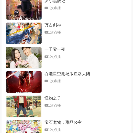
罗小黑战记
1次点播
万古剑神
1次点播
一千零一夜
1次点播
吞噬星空剧场版血洛大陆
1次点播
怪物之子
1次点播
宝石宠物：甜品公主
1次点播