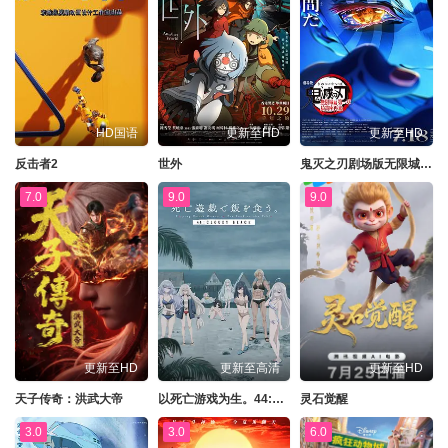
HD国语
更新至HD
更新至HD
反击者2
世外
鬼灭之刃剧场版无限城篇第一章猗窝座再来
7.0
9.0
9.0
更新至HD
更新至高清
更新至HD
天子传奇：洪武大帝
以死亡游戏为生。44:CLOUDYBEACH
灵石觉醒
3.0
3.0
6.0