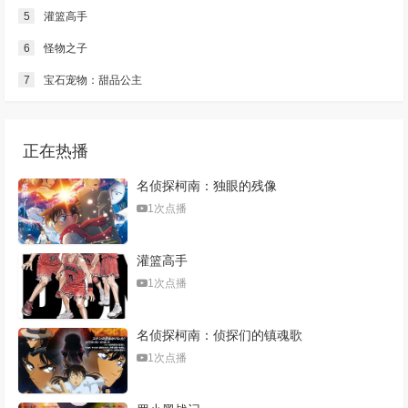
5
灌篮高手
6
怪物之子
7
宝石宠物：甜品公主
正在热播
名侦探柯南：独眼的残像
1次点播
灌篮高手
1次点播
名侦探柯南：侦探们的镇魂歌
1次点播