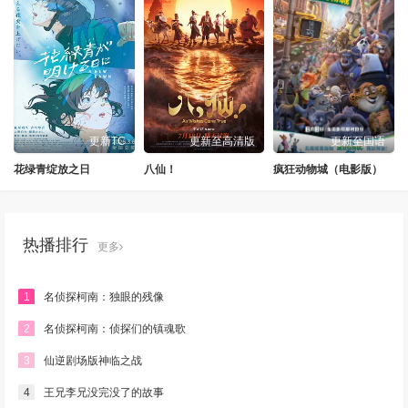
更新TC
更新至高清版
更新至国语
花绿青绽放之日
八仙！
疯狂动物城（电影版）
热播排行
更多
1
名侦探柯南：独眼的残像
2
名侦探柯南：侦探们的镇魂歌
3
仙逆剧场版神临之战
4
王兄李兄没完没了的故事