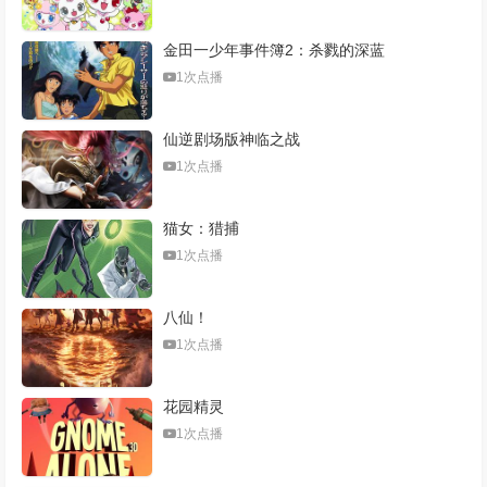
金田一少年事件簿2：杀戮的深蓝
1次点播
仙逆剧场版神临之战
1次点播
猫女：猎捕
1次点播
八仙！
1次点播
花园精灵
1次点播