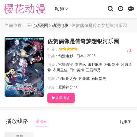
频道
当前位置：
三七动漫网
动漫电影
佐贺偶像是传奇梦想银河乐园
佐贺偶像是传奇梦想银河乐园
7.0
7.0
打分：
分类：
动漫电影
日本
2025
演员：
宫野真守
本渡枫
田野麻美
种田梨沙
河濑茉
希
衣川里佳
田中美海
三石琴乃
导演：
宇田钢之介
佐藤威
石田贵史
评分：
豆瓣评分
7.0
更新至高清
立即播放
播放线路
高清云
排序
高清