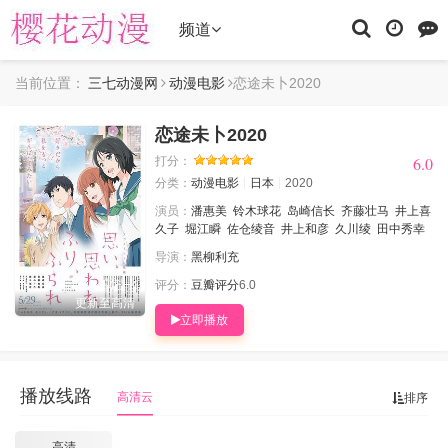
频道
当前位置：
三七动漫网
动漫电影
恋途未卜2020
恋途未卜2020
6.0
6.0
打分：
分类：
动漫电影
日本
2020
演员：
潘惠美
铃木球花
岛崎信长
齐藤壮马
井上喜
久子
堀江瞬
佐仓绫音
井上和彦
久川绫
田中秀幸
导演：
黑柳利充
评分：
豆瓣评分
6.0
更新至高清
立即播放
播放线路
高清云
排序
高清