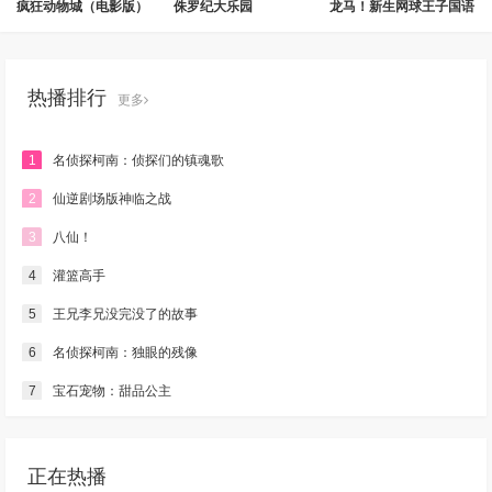
疯狂动物城（电影版）
侏罗纪大乐园
龙马！新生网球王子国语
热播排行
更多
1
名侦探柯南：侦探们的镇魂歌
2
仙逆剧场版神临之战
3
八仙！
4
灌篮高手
5
王兄李兄没完没了的故事
6
名侦探柯南：独眼的残像
7
宝石宠物：甜品公主
正在热播