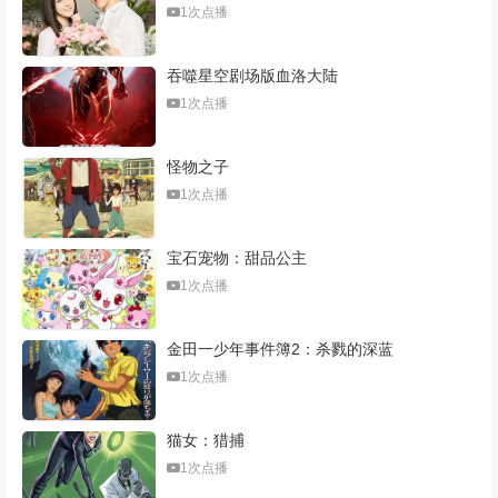
1次点播
吞噬星空剧场版血洛大陆
1次点播
怪物之子
1次点播
宝石宠物：甜品公主
1次点播
金田一少年事件簿2：杀戮的深蓝
1次点播
猫女：猎捕
1次点播