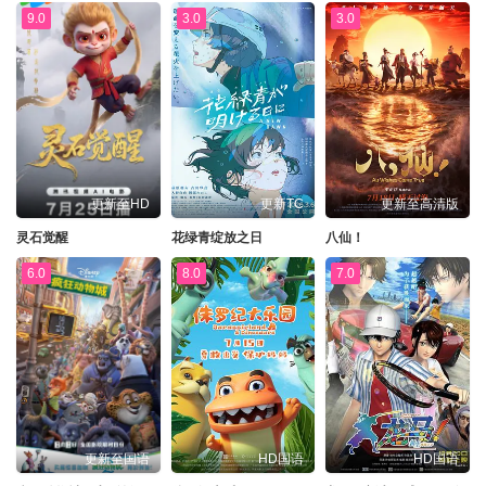
9.0
3.0
3.0
更新至HD
更新TC
更新至高清版
灵石觉醒
花绿青绽放之日
八仙！
6.0
8.0
7.0
更新至国语
HD国语
HD国语