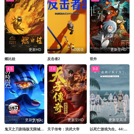
更新HD
HD国语
更新至HD
燃比娃
反击者2
世外
4.5
7.0
9.0
更新至HD
更新至HD
更新至高清
鬼灭之刃剧场版无限城篇第一章猗窝座再来
天子传奇：洪武大帝
以死亡游戏为生。44:CLOUDYBEACH