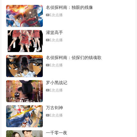
名侦探柯南：独眼的残像
1次点播
灌篮高手
1次点播
名侦探柯南：侦探们的镇魂歌
1次点播
罗小黑战记
1次点播
万古剑神
1次点播
一千零一夜