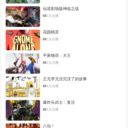
仙逆剧场版神临之战
1次点播
花园精灵
1次点播
平家物语：犬王
1次点播
王兄李兄没完没了的故事
1次点播
爆炸头武士：复活
1次点播
八仙！