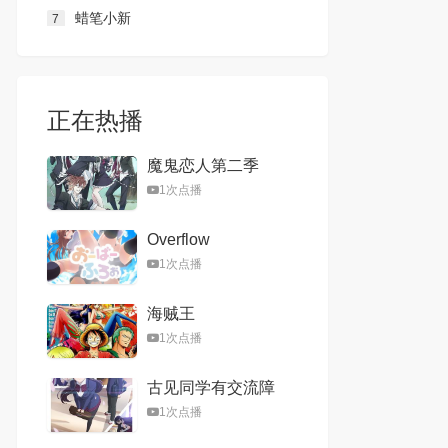
蜡笔小新
7
正在热播
魔鬼恋人第二季
1次点播
Overflow
1次点播
海贼王
1次点播
古见同学有交流障
碍症
1次点播