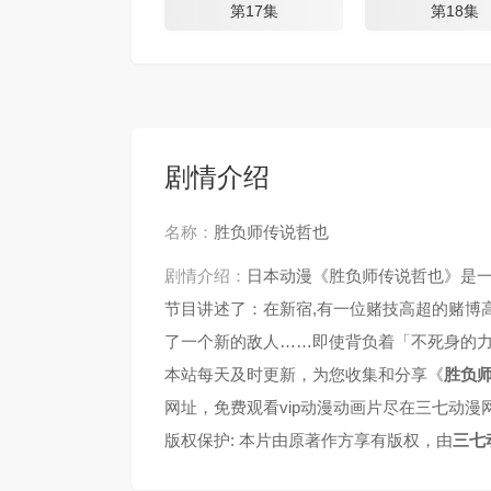
第17集
第18集
剧情介绍
名称：
胜负师传说哲也
剧情介绍：
日本动漫《胜负师传说哲也》是
节目讲述了：在新宿,有一位赌技高超的赌博
了一个新的敌人……即使背负着「不死身的力
本站每天及时更新，为您收集和分享《
胜负
网址，免费观看vip动漫动画片尽在三七动漫
版权保护: 本片由原著作方享有版权，由
三七