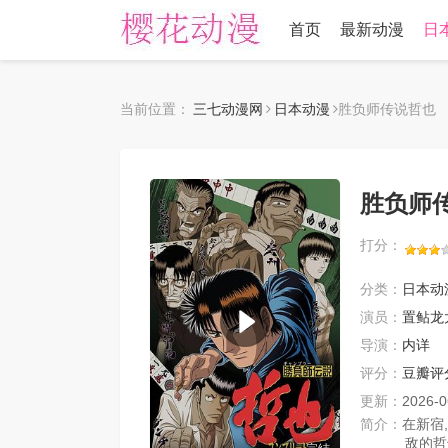
首页
最新动漫
日
当前位置：
三七动漫网
日本动漫
胜负师传说哲也
胜负师
打分：
分类：
日本动
演员：
置鲇龙
导演：
内详
评分：
豆瓣评
更新：
2026-0
简介：
在新宿
敌的哲