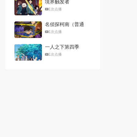
境界触发者
1次点播
名侦探柯南（普通
话）(1996)
1次点播
一人之下第四季
1次点播