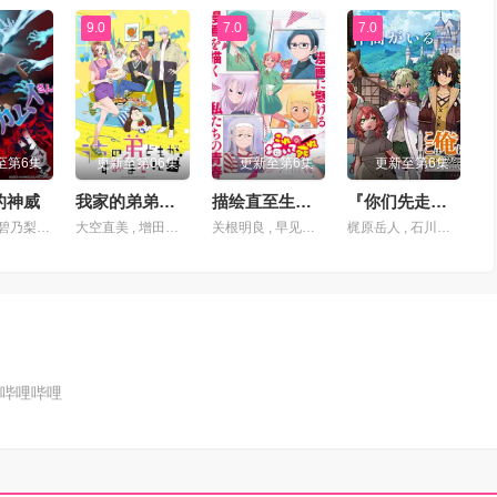
9.0
7.0
7.0
至第6集
更新至第06集
更新至第6集
更新至第6集
的神威
我家的弟弟们真是让您费心了
描绘直至生命尽头
『你们先走我断后』，于是10年后我成为了传说
杉田智和,碧乃梨心,市道真央,相坂优歌,井泽诗织
大空直美 , 增田俊树 , 八代拓 , 小野贤章 , 寺泽百花 , 小野大辅 , 远藤绫
关根明良 , 早见沙织 , 仁见纱绫 , 藤村花音 , 日高范子 , 种崎敦美 , 野上尤加奈 , 井上喜久子
梶原岳人 , 石川由依 , 相良茉优 , 市道真央 , 小坂井祐莉绘 , 森川智之 , 小山刚志 , 丸冈和佳奈 , 照井悠希 , 宫咲明里 , 花井美春 , 木下铃奈
哔哩哔哩