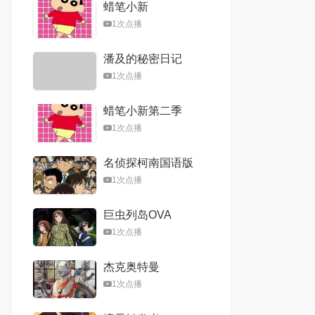
蜡笔小新
学院第一大小姐
1次点播
潘及的秘密日记
1次点播
蜡笔小新第二季
1次点播
名侦探柯南国语版
1次点播
巨虫列岛OVA
1次点播
杰克奥特曼
1次点播