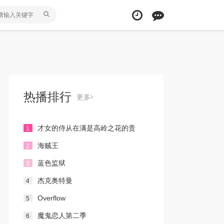
热播排行
更多
才女的侍从在满是高岭之花的贵
1
族学校暗中照顾（毫无生活自理能力
海贼王
2
的）学院第一大小姐
蓝色监狱
3
杰克奥特曼
4
Overflow
5
魔鬼恋人第二季
6