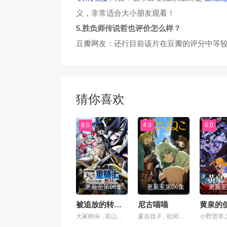
义，非常适合大小朋友观看！
5.胜负师传说哲也评价怎么样？
豆瓣网友：还行目前该片在豆瓣的评分中等较
猜你喜欢
8.0
4.0
6.0
更新至第06集
更新至第06集
更新至
被追放的转生重骑士用游戏知识开无双
尼古喵喵
黄泉的
大冢刚央 , 若山诗音 , 阿部菜摘子
夏吉优子 , 松冈美里 , 船户百合绘 , 清水彩香 , 井泽诗织 , 明智璃子 , 稻田彻