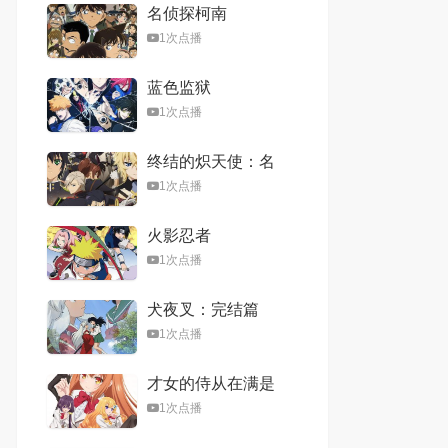
名侦探柯南
1次点播
蓝色监狱
1次点播
终结的炽天使：名
古屋决战篇
1次点播
火影忍者
1次点播
犬夜叉：完结篇
1次点播
才女的侍从在满是
高岭之花的贵族学
1次点播
校暗中照顾（毫无
生活自理能力的）