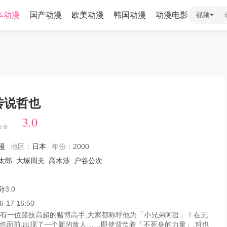
本动漫
国产动漫
欧美动漫
韩国动漫
动漫电影
视频
传说哲也
3.0
3.0
漫
地区：
日本
年份：
2000
太郎
大塚周夫
高木涉
户谷公次
分
3.0
6-17 16:50
,有一位赌技高超的赌博高手,大家都称呼他为「小兄弟阿哲」！在无
也面前,出现了一个新的敌人……即使背负着「不死身的力量」,哲也