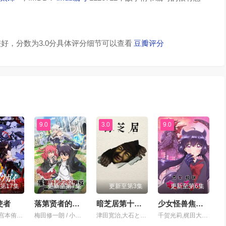
好，分数为3.0分具体评分细节可以查看
豆瓣评分
9.0
3.0
9.0
第17集
更新至第7集
更新至第3集
更新至第6集
使者
落第贤者的学院无双第二回转生，S等级作弊魔术师冒险记
暗芝居第十七季
少女怪兽焦糖味
小野贤章,宫本侑芽,中村悠一,久野美咲,小山力也,本田贵子,岛袋美由利,诹访部顺一
梅田修一朗 / 小山内怜央 / 白石晴香 / 加藤英美里 / 平川大辅 / 东地宏树 / 福原绫香
津田宽治,大石ともこ,土屋咲登子,篠田谅,白川礼, 新纳敏正,三宅美羽,中村朱里,山根馅,五郎丸莉菜,花谷聪亮,拓也,翔司
千贺光莉,梶田大嗣,关根明良,白石晴香,三石琴乃,小西克幸,松井惠理子