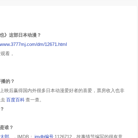
哲也》这部日本动漫？
//www.3777mj.com/dm/12671.html
费观看，
开播的？
上映后赢得国内外很多日本动漫爱好者的喜爱，票房收入也非
以去
百度百科
查一查。
？
角是谁？
太郎
，IMDB：
imdb编号
1126712，故事情节编写的很有意