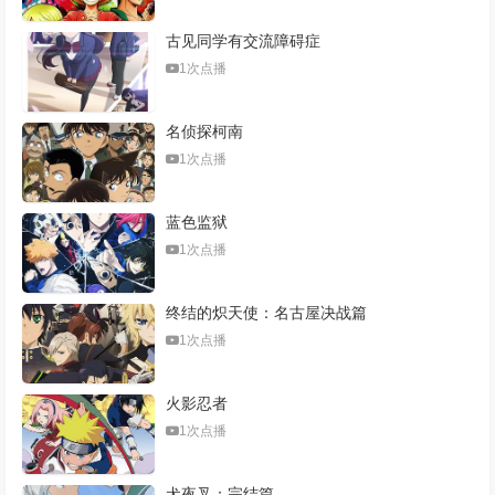
古见同学有交流障碍症
1次点播
名侦探柯南
1次点播
蓝色监狱
1次点播
终结的炽天使：名古屋决战篇
1次点播
火影忍者
1次点播
犬夜叉：完结篇