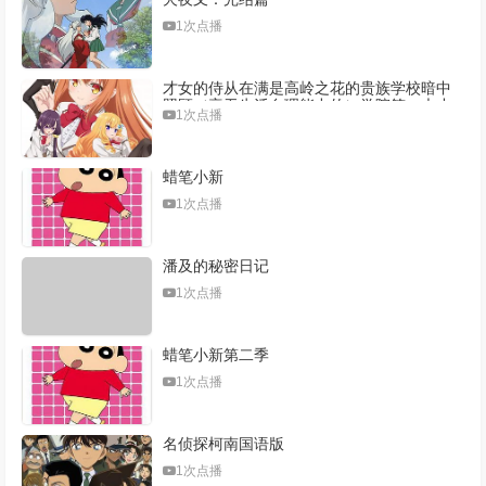
1次点播
才女的侍从在满是高岭之花的贵族学校暗中
照顾（毫无生活自理能力的）学院第一大小
1次点播
姐
蜡笔小新
1次点播
潘及的秘密日记
1次点播
蜡笔小新第二季
1次点播
名侦探柯南国语版
1次点播