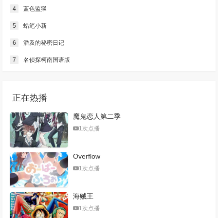
4
蓝色监狱
5
蜡笔小新
6
潘及的秘密日记
7
名侦探柯南国语版
正在热播
魔鬼恋人第二季
1次点播
Overflow
1次点播
海贼王
1次点播