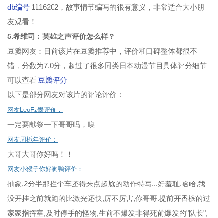
db编号
1116202，故事情节编写的很有意义，非常适合大小朋
友观看！
5.希维司：英雄之声评价怎么样？
豆瓣网友：目前该片在豆瓣推荐中，评价和口碑整体都很不
错，分数为7.0分，超过了很多同类日本动漫节目具体评分细节
可以查看
豆瓣评分
以下是部分网友对该片的评论评价：
网友LeoFz墨评价：
一定要献祭一下哥哥吗，唉
网友周栀年评价：
大哥大哥你好吗！！
网友小猴子你好狗鸭评价：
抽象,2分半那拦个车还得来点超尬的动作特写...好羞耻.哈哈,我
没开挂之前就跑的比激光还快,厉不厉害,你哥哥.提前开香槟的过
家家指挥室,及时停手的怪物,生前不爆发非得死前爆发的"队长",