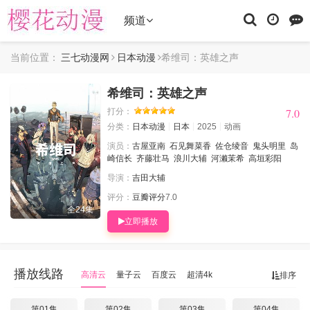
频道
当前位置：
三七动漫网
日本动漫
希维司：英雄之声
希维司：英雄之声
7.0
7.0
打分：
分类：
日本动漫
日本
2025
动画
演员：
古屋亚南
石见舞菜香
佐仓绫音
鬼头明里
岛
崎信长
齐藤壮马
浪川大辅
河濑茉希
高垣彩阳
导演：
吉田大辅
评分：
豆瓣评分
7.0
全24集
立即播放
播放线路
高清云
量子云
百度云
超清4k
排序
第01集
第02集
第03集
第04集