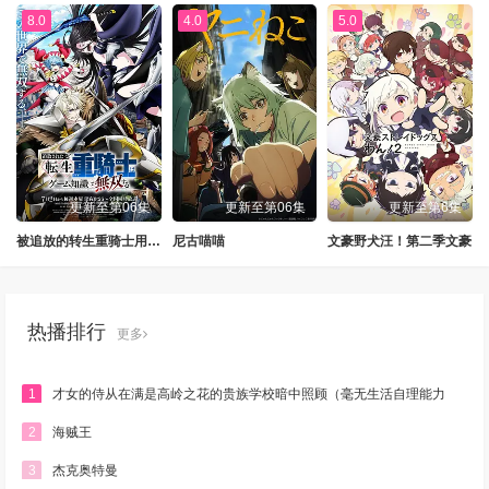
8.0
4.0
5.0
更新至第06集
更新至第06集
更新至第6集
被追放的转生重骑士用游戏知识开无双
尼古喵喵
文豪野犬汪！第二季文豪
热播排行
更多
1
才女的侍从在满是高岭之花的贵族学校暗中照顾（毫无生活自理能力
的）学院第一大小姐
2
海贼王
3
杰克奥特曼