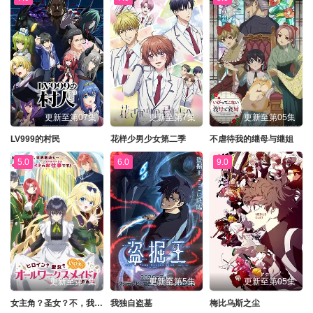
更新至第07集
更新至第7集
更新至第05集
LV999的村民
花样少男少女第二季
不虐待我的继母与继姐
5.0
6.0
9.0
更新至第7集
更新至第5集
更新至第05集
女主角？圣女？不，我是杂役女仆（自豪）
我独自盗墓
梅比乌斯之尘