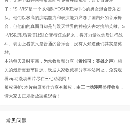
片，无需下载任何播放器即可免费在线观看，该节目讲述
了：“SI-VIS”是一个以领队YOSUKE为中心的男女混合音乐团
队。他们以极高的演唱能力和表演能力席卷了国内外的音乐舞
台，但他们的真面目却是与毁灭世界的神秘灾害对抗的英雄。S
I-VIS以现场表演让观众变得狂热起来，将其力量收集后进行战
斗。表面上看就只是普通的音乐会，没有人知道他们其实是英
雄。
本站每天及时更新，为您收集和分享《
希维司：英雄之声
》相
关的最新更新节目源，欢迎大家收藏和分享本站网址，免费观
看vip动漫动画片尽在三七动漫网！
版权保护: 本片由原著作方享有版权，由
三七动漫网
整理收集，
请大家去正规播放渠道观看！
常见问题