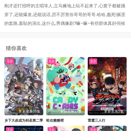
刚才还打招呼的主唱等人,立马瘫地上站不起来了,心窝子都被捅
穿了,还能爆发,还能说话,厉不厉害你哥哥的哥哥.哈哈,蠢死!腻歪
的套路,羞耻的演出,这什么,男偶像剧?嘛~嘛~有些群体真好伺候
猜你喜欢
5.0
5.0
6.0
更新至第05集
更新至第17集
更新至第5集
乡下大叔成为剑圣第二季
蛀在糖糖裡
雷霆三人行
7.0
7.0
5.0