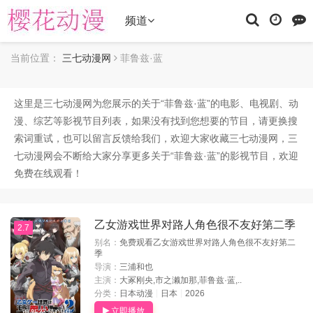
频道
当前位置：
三七动漫网
菲鲁兹·蓝
这里是三七动漫网为您展示的关于“
菲鲁兹·蓝
”的电影、电视剧、动
漫、综艺等影视节目列表，如果没有找到您想要的节目，请更换搜
索词重试，也可以留言反馈给我们，欢迎大家收藏三七动漫网，三
七动漫网会不断给大家分享更多关于“菲鲁兹·蓝”的影视节目，欢迎
免费在线观看！
乙女游戏世界对路人角色很不友好第二季
2.7
别名：
免费观看乙女游戏世界对路人角色很不友好第二
季
导演：
三浦和也
主演：
大冢刚央,市之濑加那,菲鲁兹·蓝,..
分类：
日本动漫
日本
2026
立即播放