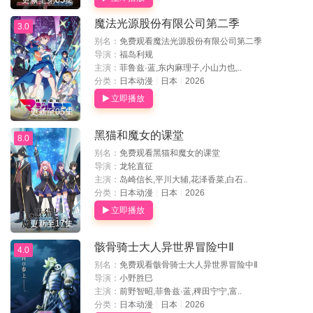
更新至第05集
魔法光源股份有限公司第二季
3.0
别名：
免费观看魔法光源股份有限公司第二季
导演：
福岛利规
主演：
菲鲁兹·蓝,东内麻理子,小山力也,..
分类：
日本动漫
日本
2026
立即播放
更新至05集
黑猫和魔女的课堂
8.0
别名：
免费观看黑猫和魔女的课堂
导演：
龙轮直征
主演：
岛崎信长,平川大辅,花泽香菜,白石..
分类：
日本动漫
日本
2026
立即播放
更新至17集
骸骨骑士大人异世界冒险中Ⅱ
4.0
别名：
免费观看骸骨骑士大人异世界冒险中Ⅱ
导演：
小野胜巳
主演：
前野智昭,菲鲁兹·蓝,稗田宁宁,富..
分类：
日本动漫
日本
2026