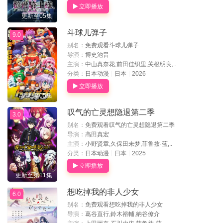
立即播放
更新至05集
斗球儿弹子
9.0
别名：
免费观看斗球儿弹子
导演：
博史池畠
主演：
中山真奈花,前田佳织里,关根明良,..
分类：
日本动漫
日本
2026
立即播放
更新至05集
叹气的亡灵想隐退第二季
3.0
别名：
免费观看叹气的亡灵想隐退第二季
导演：
高田真宏
主演：
小野贤章,久保田未梦,菲鲁兹·蓝,..
分类：
日本动漫
日本
2025
立即播放
更新至第11集
想吃掉我的非人少女
6.0
别名：
免费观看想吃掉我的非人少女
导演：
葛谷直行,鈴木裕輔,納谷僚介