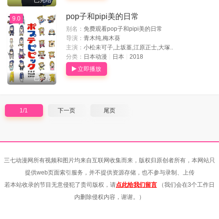
已完结
pop子和pipi美的日常
9.0
别名：
免费观看pop子和pipi美的日常
导演：
青木纯,梅木葵
主演：
小松未可子,上坂堇,江原正士,大塚..
分类：
日本动漫
日本
2018
立即播放
已完结
1/1
下一页
尾页
三七动漫网所有视频和图片均来自互联网收集而来，版权归原创者所有，本网站只
提供web页面索引服务，并不提供资源存储，也不参与录制、上传
若本站收录的节目无意侵犯了贵司版权，请
点此给我们留言
（我们会在3个工作日
内删除侵权内容，谢谢。）