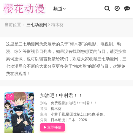
频道
当前位置：
三七动漫网
梅木葵
这里是三七动漫网为您展示的关于“
梅木葵
”的电影、电视剧、动
漫、综艺等影视节目列表，如果没有找到您想要的节目，请更换搜
索词重试，也可以留言反馈给我们，欢迎大家收藏三七动漫网，三
七动漫网会不断给大家分享更多关于“梅木葵”的影视节目，欢迎免
费在线观看！
加油吧！中村君！！
4.0
别名：
免费观看加油吧！中村君！！
导演：
梅木葵
主演：
小林千晃,榊原优希,江口拓也,菲鲁..
分类：
日本动漫
日本
2026
立即播放