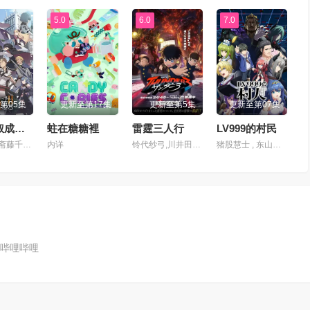
5.0
6.0
7.0
第05集
更新至第17集
更新至第5集
更新至第07集
乡下大叔成为剑圣第二季
蛀在糖糖裡
雷霆三人行
LV999的村民
东山奈央,斋藤千和,平田广明,石川界人,内田直哉,仲田亚里沙,上田瞳,广濑有纪,矢野妃菜喜
内详
铃代纱弓,川井田夏海,秋山绘理
猪股慧士 , 东山奈央 , 江头宏哉 , 岛崎信长 , 石见舞菜香 , 古贺葵 , Lynn , 梅原裕一郎
哔哩哔哩