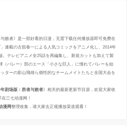
者与败者》是一部好看的日漫，无需下载任何播放器即可免费在
」連載の古舘春一による人気コミックをアニメ化し、2014年
場版。テレビアニメ全25話を再編集し、新規カットも加えて製
球（バレー）部のエース「小さな巨人」に憧れてバレーを始
セッターの影山飛雄ら個性的なチームメイトたちと全国大会を
少年剧场版：胜者与败者
》相关的最新更新节目源，欢迎大家收
尽在三七动漫网！
动漫网
整理收集，请大家去正规播放渠道观看！