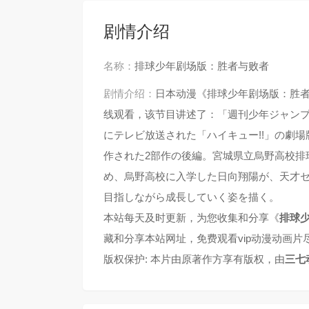
剧情介绍
名称：
排球少年剧场版：胜者与败者
剧情介绍：
日本动漫《排球少年剧场版：胜
线观看，该节目讲述了：「週刊少年ジャンプ
にテレビ放送された「ハイキュー!!」の劇
作された2部作の後編。宮城県立烏野高校排
め、烏野高校に入学した日向翔陽が、天才
目指しながら成長していく姿を描く。
本站每天及时更新，为您收集和分享《
排球
藏和分享本站网址，免费观看vip动漫动画片
版权保护: 本片由原著作方享有版权，由
三七