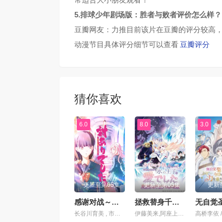
5.排球少年剧场版：胜者与败者评价怎么样？
豆瓣网友：力推目前该片在豆瓣的评分较高，
动漫节目具体评分细节可以查看
豆瓣评分
猜你喜欢
6.0
8.0
3.0
更新至第05集
更新至第05集
更新
感谢对战～大小姐才不玩格斗游戏～
拯救替身千金的是冷酷无情冰之王子的爱
长谷川育美 , 市之濑加那 , 千本木彩花 , 下地紫野
伊藤美来,阿座上洋平,青木瑠璃子,日笠阳子,市之濑加那,千叶翔也,青山穰,石黑史刚,吉川幸宏,前川凉子,奈波果林,义村优