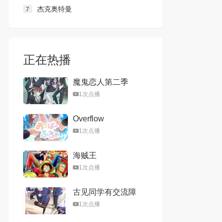
杰克奥特曼
7
正在热播
魔鬼恋人第二季
1次点播
Overflow
1次点播
海贼王
1次点播
古见同学有交流障
碍症
1次点播