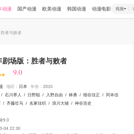
本动漫
国产动漫
欧美动漫
韩国动漫
动漫电影
视频
：胜者与败者
年剧场版：胜者与败者
9.0
9.0
漫
地区：
日本
年份：
2015
/
石川界人
/
日野聪
/
入野自由
/
林勇
/
细谷佳正
/
冈本信
辉
/
齐藤壮马
/
名冢佳织
/
浪川大辅
/
神谷浩史
分
9.0
3-04 22:30