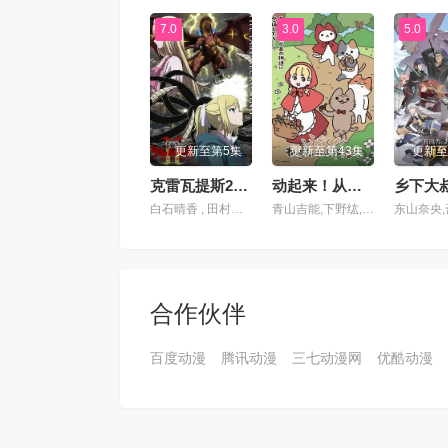
7.0
3.0
5.0
更新至第5集
更新至第43集
更新至
克雷瓦提斯2：魔兽之王与虚伪的勇者传承
动起来！从前有只猫
白石晴香 , 田村睦心 , 中村悠一 , 黑田崇矢 , 潘惠美 , 杉田智和 , 会泽纱弥 , 黑泽朋世 , 关智一 , 梅田修一朗 , 菊池由莉奈 , 橘龙丸 , 铃木崚汰 , 峰田大梦 , 久野美咲 , 西山宏太朗 , 关根明良 , 佐野史郎
青山吉能,下野纮,植田佳奈,宫本佳那子
合作伙伴
百度动漫
腾讯动漫
三七动漫网
优酷动漫