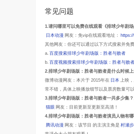
常见问题
1.请问哪里可以免费在线观看《排球少年剧
日本动漫
网友：免vip在线观看地址：
https:
其他网友：你还可以通过以下方式搜索并免
a.
百度搜索排球少年剧场版：胜者与败者
b.
百度视频搜索排球少年剧场版：胜者与败
2.排球少年剧场版：胜者与败者是什么时候上
微博动漫网友：本片于 2015年在
日本
上映，
常不错，具体上映播放细节以及票房数量可
3.排球少年剧场版：胜者与败者一共多少集
猫眼
网友：目前更新至更新至高清！
4.排球少年剧场版：胜者与败者演员人物有
腾讯动漫
网友：该节目 的主演主角是
村瀬步
常适合大小朋友观看！