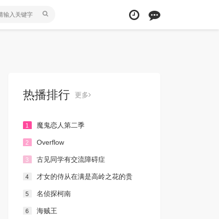
热播排行
更多
魔鬼恋人第二季
1
Overflow
2
古见同学有交流障碍症
3
才女的侍从在满是高岭之花的贵
4
族学校暗中照顾（毫无生活自理能力
名侦探柯南
5
的）学院第一大小姐
海贼王
6