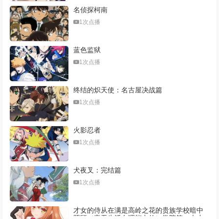
名侦探柯南
第333集
第334集
第335集
第336集
1次点播
第337集
第338集
第339集
第340集
蓝色监狱
第341集
第342集
第343集
第344集
1次点播
第345集
第346集
第347集
第348集
终结的炽天使：名古屋决战篇
第349集
第350集
第351集
第352集
1次点播
第353集
第354集
第355集
第356集
火影忍者
第357集
第358集
第359集
第360集
1次点播
第361集
第362集
第363集
第364集
犬夜叉：完结篇
第365集
第366集
1次点播
才女的侍从在满是高岭之花的贵族学校暗中
照顾（毫无生活自理能力的）学院第一大小