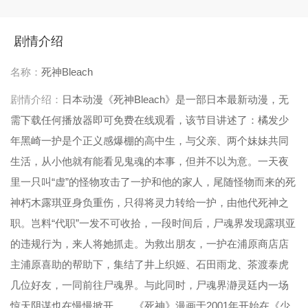
第33集
第34集
第35集
第36集
第37集
第38集
第39集
第40集
剧情介绍
第41集
第42集
第43集
第44集
名称：
死神Bleach
第45集
第46集
第47集
第48集
剧情介绍：
日本动漫《死神Bleach》是一部日本最新动漫，无
需下载任何播放器即可免费在线观看，该节目讲述了：橘发少
第49集
第50集
第51集
第52集
年黑崎一护是个正义感爆棚的高中生，与父亲、两个妹妹共同
第53集
第54集
第55集
第56集
生活，从小他就有能看见鬼魂的本事，但并不以为意。一天夜
里一只叫“虚”的怪物攻击了一护和他的家人，尾随怪物而来的死
第57集
第58集
第59集
第60集
神朽木露琪亚身负重伤，只得将灵力转给一护，由他代死神之
第61集
第62集
第63集
第64集
职。岂料“代职”一发不可收拾，一段时间后，尸魂界发现露琪亚
第65集
第66集
第67集
第68集
的违规行为，来人将她抓走。为救出朋友，一护在浦原商店店
主浦原喜助的帮助下，集结了井上织姬、石田雨龙、茶渡泰虎
第69集
第70集
第71集
第72集
几位好友，一同前往尸魂界。与此同时，尸魂界瀞灵廷内一场
第73集
第74集
第75集
第76集
惊天阴谋也在慢慢掀开……《死神》漫画于2001年开始在《少