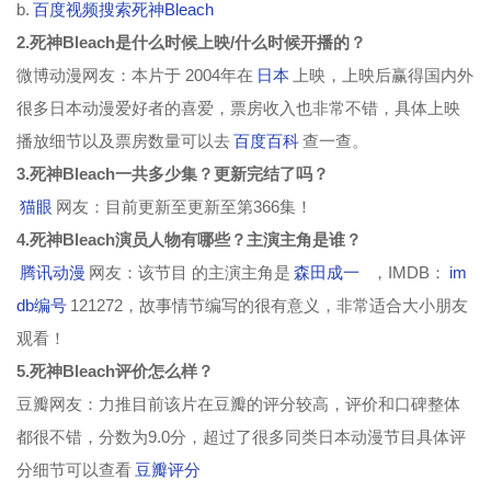
b.
百度视频搜索死神Bleach
2.死神Bleach是什么时候上映/什么时候开播的？
第121集
第122集
第123集
第124集
微博动漫网友：本片于 2004年在
日本
上映，上映后赢得国内外
第125集
第126集
第127集
第128集
很多日本动漫爱好者的喜爱，票房收入也非常不错，具体上映
第129集
第130集
第131集
第132集
播放细节以及票房数量可以去
百度百科
查一查。
3.死神Bleach一共多少集？更新完结了吗？
第133集
第134集
第135集
第136集
猫眼
网友：目前更新至更新至第366集！
第137集
第138集
第139集
第140集
4.死神Bleach演员人物有哪些？主演主角是谁？
腾讯动漫
网友：该节目 的主演主角是
森田成一
，IMDB：
im
第141集
第142集
第143集
第144集
db编号
121272，故事情节编写的很有意义，非常适合大小朋友
第145集
第146集
第147集
第148集
观看！
第149集
第150集
第151集
第152集
5.死神Bleach评价怎么样？
豆瓣网友：力推目前该片在豆瓣的评分较高，评价和口碑整体
第153集
第154集
第155集
第156集
都很不错，分数为9.0分，超过了很多同类日本动漫节目具体评
第157集
第158集
第159集
第160集
分细节可以查看
豆瓣评分