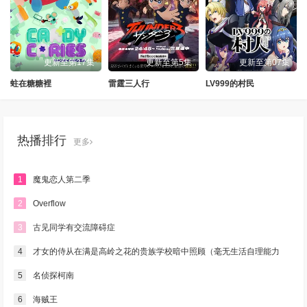
第249集
第250集
第251集
第252集
第253集
第254集
第255集
第256集
更新至第17集
更新至第5集
更新至第07集
蛀在糖糖裡
雷霆三人行
LV999的村民
第257集
第258集
第259集
第260集
第261集
第262集
第263集
第264集
热播排行
更多
第265集
第266集
第267集
第268集
第269集
第270集
第271集
第272集
1
魔鬼恋人第二季
第273集
第274集
第275集
第276集
2
Overflow
3
古见同学有交流障碍症
第277集
第278集
第279集
第280集
4
才女的侍从在满是高岭之花的贵族学校暗中照顾（毫无生活自理能力
第281集
第282集
第283集
第284集
的）学院第一大小姐
5
名侦探柯南
第285集
第286集
第287集
第288集
6
海贼王