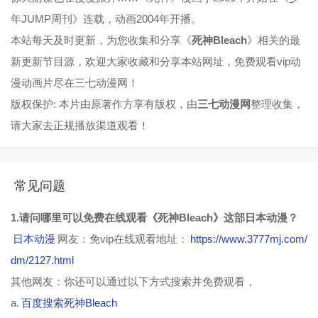
年JUMP周刊》连载，动画2004年开播。
第77集
第78集
第79集
第80集
本站每天及时更新，为您收集和分享《
死神Bleach
》相关的最
第81集
第82集
第83集
第84集
新更新节目源，欢迎大家收藏和分享本站网址，免费观看vip动
第85集
第86集
第87集
第88集
漫动画片尽在三七动漫网！
版权保护: 本片由原著作方享有版权，由
三七动漫网
整理收集，
第89集
第90集
第91集
第92集
请大家去正规播放渠道观看！
第93集
第94集
第95集
第96集
第97集
第98集
第99集
第100集
常见问题
第101集
第102集
第103集
第104集
1.请问哪里可以免费在线观看《死神Bleach》这部日本动漫？
第105集
第106集
第107集
第108集
日本动漫
网友：免vip在线观看地址：
https://www.3777mj.com/
第109集
第110集
第111集
第112集
dm/2127.html
其他网友：你还可以通过以下方式搜索并免费观看，
第113集
第114集
第115集
第116集
a.
百度搜索死神Bleach
第117集
第118集
第119集
第120集