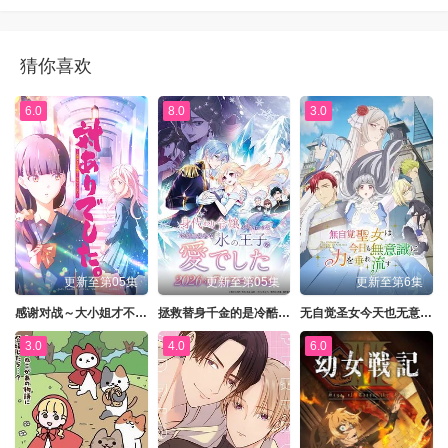
第161集
第162集
第163集
第164集
第165集
第166集
第167集
第168集
猜你喜欢
第169集
第170集
第171集
第172集
6.0
8.0
3.0
第173集
第174集
第175集
第176集
第177集
第178集
第179集
第180集
第181集
第182集
第183集
第184集
第185集
第186集
第187集
第188集
更新至第05集
更新至第05集
更新至第6集
第189集
第190集
第191集
第192集
感谢对战～大小姐才不玩格斗游戏～
拯救替身千金的是冷酷无情冰之王子的爱
无自觉圣女今天也无意识地释放力量
3.0
4.0
6.0
第193集
第194集
第195集
第196集
第197集
第198集
第199集
第200集
第201集
第202集
第203集
第204集