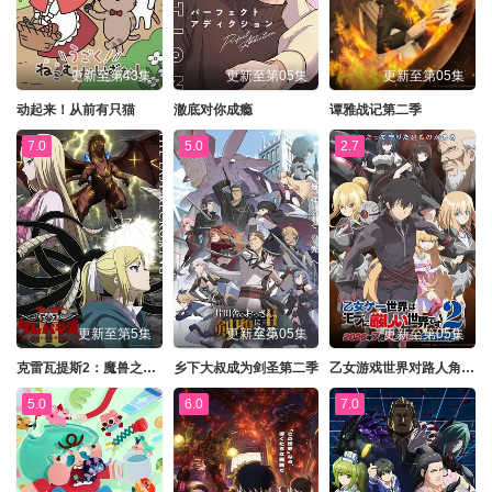
第205集
第206集
第207集
第208集
更新至第43集
更新至第05集
更新至第05集
第209集
第210集
第211集
第212集
动起来！从前有只猫
澈底对你成瘾
谭雅战记第二季
第213集
第214集
第215集
第216集
7.0
5.0
2.7
第217集
第218集
第219集
第220集
第221集
第222集
第223集
第224集
第225集
第226集
第227集
第228集
第229集
第230集
第231集
第232集
更新至第5集
更新至第05集
更新至第05集
第233集
第234集
第235集
第236集
克雷瓦提斯2：魔兽之王与虚伪的勇者传承
乡下大叔成为剑圣第二季
乙女游戏世界对路人角色很不友好第二季
第237集
第238集
第239集
第240集
5.0
6.0
7.0
第241集
第242集
第243集
第244集
第245集
第246集
第247集
第248集