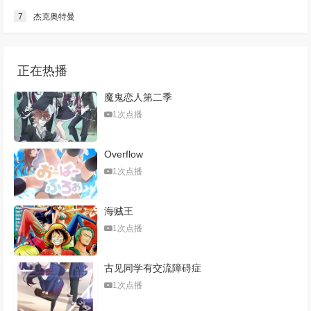
第289集
第290集
第291集
第292集
7
杰克奥特曼
第293集
第294集
第295集
第296集
第297集
第298集
第299集
第300集
正在热播
魔鬼恋人第二季
第301集
第302集
第303集
第304集
1次点播
第305集
第306集
第307集
第308集
Overflow
第309集
第310集
第311集
第312集
1次点播
第313集
第314集
第315集
第316集
海贼王
第317集
第318集
第319集
第320集
1次点播
第321集
第322集
第323集
第324集
古见同学有交流障碍症
第325集
第326集
第327集
第328集
1次点播
第329集
第330集
第331集
第332集