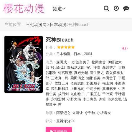
频道
当前位置：
三七动漫网
日本动漫
死神Bleach
死神Bleach
9.0
9.0
打分：
分类：
日本动漫
日本
2004
演员：
森田成一
折笠富美子
松冈由贵
伊藤健太
郎
杉山纪彰
置鲇龙太郎
安元洋贵
森川智之
大原
沙耶香
钉宫理惠
真殿光昭
菅生隆之
森久保祥太
郎
三木真一郎
梁田清之
濑那步美
本田贵子
下屋
则子
雪野五月
斋藤志郎
野田顺子
福山润
小西克
幸
茂吕田和江
上田祐司
中岛沙树
真田麻美
生天
更新至第366集
目仁美
成田剑
丸山咏二
广濑正志
千叶繁
千叶进
步
东地宏树
小野大辅
丰口惠美
斧笃
市来光弘
汤
屋敦子
吉
导演：
阿部记之
立川让
今千秋
小坂春女
评分：
豆瓣评分
9.0
立即播放