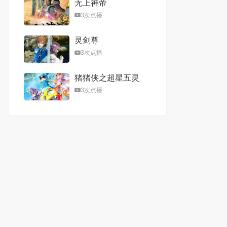
无上神帝
3次点播
灵剑尊
3次点播
猪猪侠之超星五灵
侠第二季
3次点播