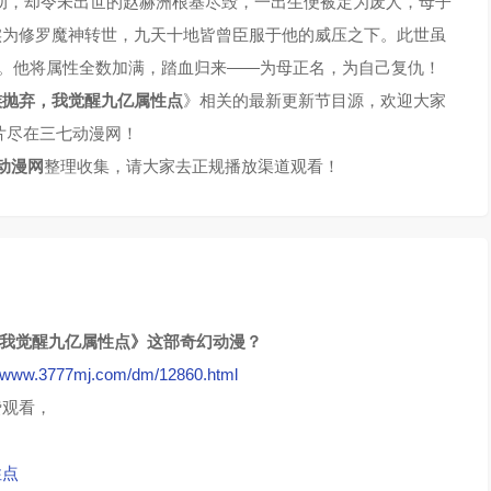
动，却令未出世的赵赫洲根基尽毁，一出生便被定为废人，母子
实为修罗魔神转世，九天十地皆曾臣服于他的威压之下。此世虽
生。他将属性全数加满，踏血归来——为母正名，为自己复仇！
族抛弃，我觉醒九亿属性点
》相关的最新更新节目源，欢迎大家
片尽在三七动漫网！
动漫网
整理收集，请大家去正规播放渠道观看！
，我觉醒九亿属性点》这部奇幻动漫？
//www.3777mj.com/dm/12860.html
费观看，
性点