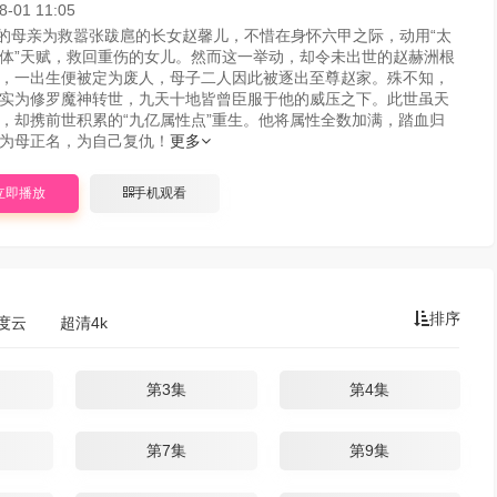
8-01 11:05
的母亲为救嚣张跋扈的长女赵馨儿，不惜在身怀六甲之际，动用“太
体”天赋，救回重伤的女儿。然而这一举动，却令未出世的赵赫洲根
，一出生便被定为废人，母子二人因此被逐出至尊赵家。殊不知，
实为修罗魔神转世，九天十地皆曾臣服于他的威压之下。此世虽天
，却携前世积累的“九亿属性点”重生。他将属性全数加满，踏血归
为母正名，为自己复仇！
更多
立即播放
手机观看
排序
度云
超清4k
第3集
第4集
第7集
第9集