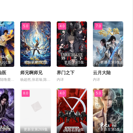
5.0
4.0
7.0
201集
更新至第153集
更新至第5集
更新至第9集
仙医
师兄啊师兄
界门之下
云月大陆
冷调,萧篙,陆噜鹿,铁男,陈新玥,三二,木三之,张福正,以顷,麦麦,美加,银雪清心
杨超然,张若瑜,陈彦亦,安志,陈瑜瑾,程玉珠,丁翔威,唐昊,高嗣航,刘英杰,杨富禄,王冰甜,姚铭舜,李婵妃,宋国庆,苗洋,张坤,桑毓泽,陈鹏
内详
内详
8.0
4.0
5.0
至第9集
更新至第269集
更新至第9集
更新至第5集