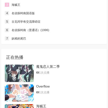
3
海贼王
4
名侦探柯南国语版
5
古见同学有交流障碍症
6
名侦探柯南（普通话）(1996)
7
妖精的尾巴
正在热播
魔鬼恋人第二季
1次点播
Overflow
1次点播
海贼王