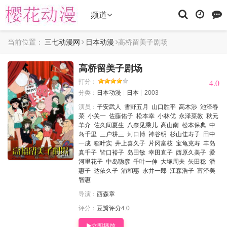
频道
当前位置：
三七动漫网
日本动漫
高桥留美子剧场
高桥留美子剧场
4.0
4.0
打分：
分类：
日本动漫
日本
2003
演员：
子安武人
雪野五月
山口胜平
高木涉
池泽春
菜
小关一
佐藤佑子
松本幸
小林优
永泽菜教
秋元
羊介
佐久间夏生
八奈见乘儿
高山南
松本保典
中
岛千里
三户耕三
河口博
神谷明
杉山佳寿子
田中
一成
稻叶实
井上喜久子
片冈富枝
宝龟克寿
丰岛
真千子
皆口裕子
岛田敏
幸田直子
西原久美子
爱
完结
河里花子
中岛聪彦
千叶一伸
大塚周夫
矢田稔
潘
惠子
达依久子
浦和惠
永井一郎
江森浩子
富泽美
智惠
导演：
西森章
评分：
豆瓣评分
4.0
立即播放