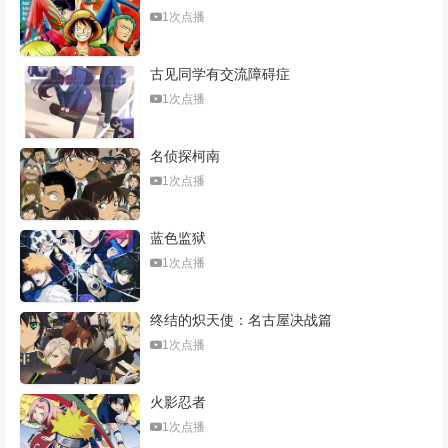
1次点播
古见同学有交流障碍症
1次点播
名侦探柯南
1次点播
蓝色监狱
1次点播
终结的炽天使：名古屋决战篇
1次点播
火影忍者
1次点播