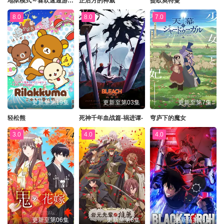
地狱模式～喜欢速通游戏的玩家在废设定异世界无双～第二季
正后方的神威
提欧奥特曼
8.0
8.0
7.0
更新至第19集
更新至第03集
更新至第7集
轻松熊
死神千年血战篇-祸进谭-
穹庐下的魔女
3.0
4.0
4.0
更新至第06集
更新至第6集
更新至第06集