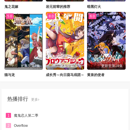
鬼之花嫁
岩元前辈的推荐
暗黑灯火
5.0
8.0
6.0
更新至第7集
更新至第06集
更新至第18集
猫与龙
成长秀～向日葵马戏团～
黄泉的使者
热播排行
更多
1
魔鬼恋人第二季
2
Overflow