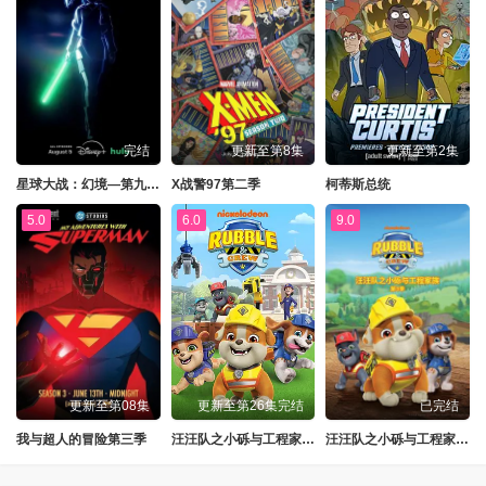
完结
更新至第8集
更新至第2集
星球大战：幻境—第九个绝地武士
X战警97第二季
柯蒂斯总统
5.0
6.0
9.0
更新至第08集
更新至第26集完结
已完结
我与超人的冒险第三季
汪汪队之小砾与工程家族第三季
汪汪队之小砾与工程家族第三季国语