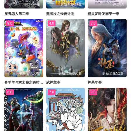
全集
更新至第52集
已完结
魔鬼恋人第二季
熊出没之怪兽计划
精灵梦叶罗丽第一季
9.0
4.0
8.0
更新至第60集
更新至第680集
更新至第52集
喜羊羊与灰太狼之跨时空救兵
武神主宰
神墓年番
8.0
7.0
9.0