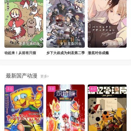
更新至第43集
更新至第05集
更新至第05集
动起来！从前有只猫
乡下大叔成为剑圣第二季
澈底对你成瘾
最新国产动漫
更多
3.0
3.0
4.0