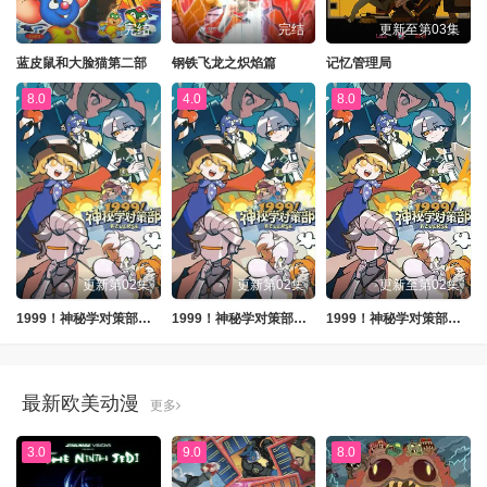
完结
完结
更新至第03集
蓝皮鼠和大脸猫第二部
钢铁飞龙之炽焰篇
记忆管理局
8.0
4.0
8.0
更新第02集
更新第02集
更新至第02集
1999！神秘学对策部英配版
1999！神秘学对策部中配版
1999！神秘学对策部英语
最新欧美动漫
更多
3.0
9.0
8.0