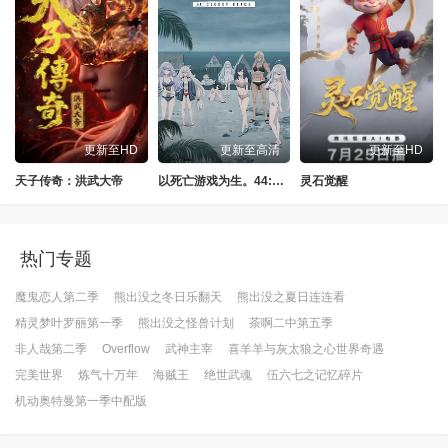
更新至HD
更新至高清
更新至HD
天子传奇：洪武大帝
以死亡游戏为生。44:CLOUDYBEACH
灵石觉醒
热门专题
魔鬼恋人第二季
熊出没之冬日乐翻天
熊出没之夏日连连看
精灵梦叶罗丽第一季
熊出没之怪兽计划
茶啊二中第五季
非人哉第二季
Overflow
武神主宰
喜羊羊与灰太狼之心世界奇遇
完美世界
炼气十万年
海贼王
绝世武魂
伍六七之记忆碎片
机动奥特曼第一季中配版