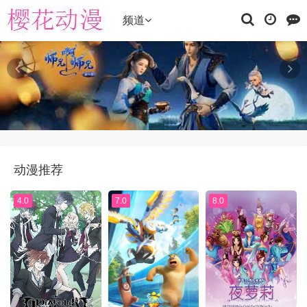
频道
动漫推荐
4.0
7.0
8.0