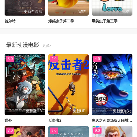
更新至高清
完结
完结
首尔站
爆笑虫子第二季
爆笑虫子第三季
最新动漫电影
更多
3.0
4.0
4.5
更新至HD
更新HD
更新至HD
世外
反击者2
鬼灭之刃剧场版无限城篇第一章猗窝座再来
7.0
9.0
9.0