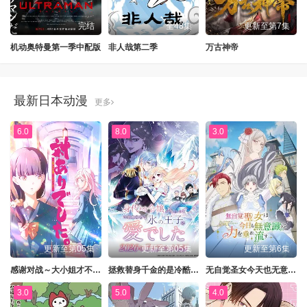
完结
全48集
更新至第7集
机动奥特曼第一季中配版
非人哉第二季
万古神帝
最新日本动漫
更多
6.0
8.0
3.0
更新至第05集
更新至第05集
更新至第6集
感谢对战～大小姐才不玩格斗游戏～
拯救替身千金的是冷酷无情冰之王子的爱
无自觉圣女今天也无意识地释放力量
3.0
5.0
4.0