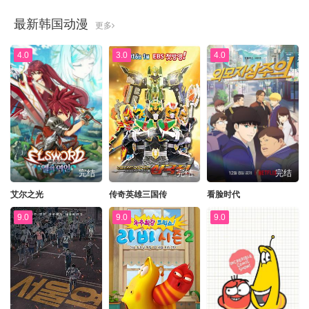
最新韩国动漫
更多
4.0
3.0
4.0
完结
完结
完结
艾尔之光
传奇英雄三国传
看脸时代
9.0
9.0
9.0