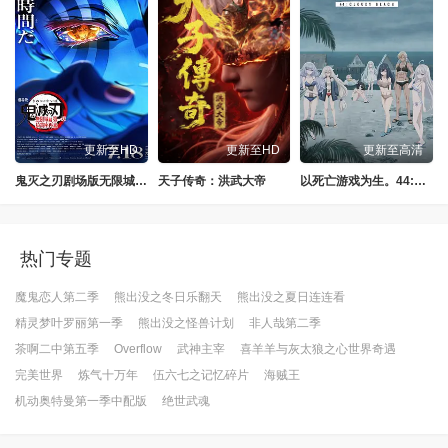
更新至HD
更新至HD
更新至高清
鬼灭之刃剧场版无限城篇第一章猗窝座再来
天子传奇：洪武大帝
以死亡游戏为生。44:CLOUDYBEACH
热门专题
魔鬼恋人第二季
熊出没之冬日乐翻天
熊出没之夏日连连看
精灵梦叶罗丽第一季
熊出没之怪兽计划
非人哉第二季
茶啊二中第五季
Overflow
武神主宰
喜羊羊与灰太狼之心世界奇遇
完美世界
炼气十万年
伍六七之记忆碎片
海贼王
机动奥特曼第一季中配版
绝世武魂