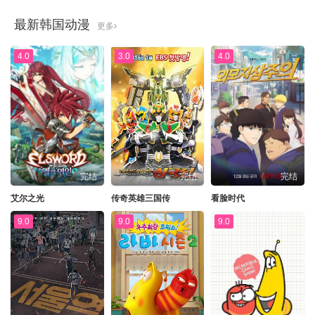
最新韩国动漫
更多
4.0
3.0
4.0
完结
完结
完结
艾尔之光
传奇英雄三国传
看脸时代
9.0
9.0
9.0