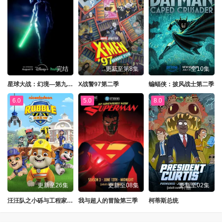
完结
更新至第8集
全10集
星球大战：幻境—第九个绝地武士
X战警97第二季
蝙蝠侠：披风战士第二季
6.0
5.0
8.0
更新至26集
更新至08集
更新至02集
汪汪队之小砾与工程家族第三季
我与超人的冒险第三季
柯蒂斯总统