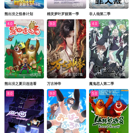
更新至第52集
已完结
全48集
熊出没之怪兽计划
精灵梦叶罗丽第一季
非人哉第二季
4.0
9.0
4.0
已完结
更新至07集
全集
熊出没之夏日连连看
万古神帝
魔鬼恋人第二季
8.0
9.0
5.0