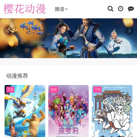
频道
动漫推荐
7.0
8.0
7.0