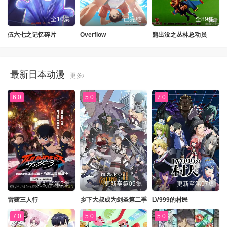
全10集
已完结
全89集
伍六七之记忆碎片
Overflow
熊出没之丛林总动员
最新日本动漫
更多
6.0
5.0
7.0
更新至第5集
更新至第05集
更新至第07集
雷霆三人行
乡下大叔成为剑圣第二季
LV999的村民
7.0
5.0
5.0