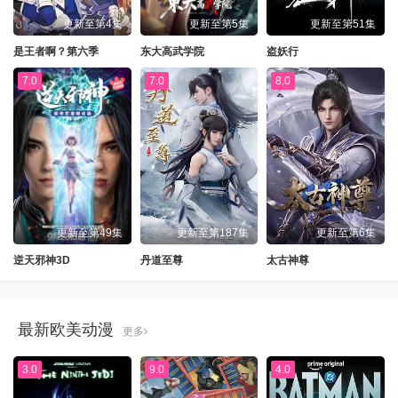
更新至第4集
更新至第5集
更新至第51集
是王者啊？第六季
东大高武学院
盗妖行
7.0
7.0
8.0
更新至第49集
更新至第187集
更新至第6集
逆天邪神3D
丹道至尊
太古神尊
最新欧美动漫
更多
3.0
9.0
4.0