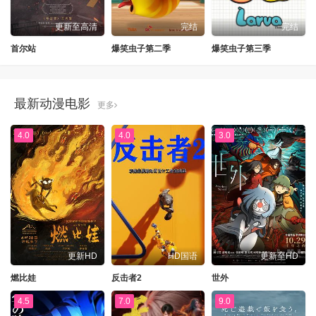
更新至高清
完结
完结
首尔站
爆笑虫子第二季
爆笑虫子第三季
最新动漫电影
更多
4.0
4.0
3.0
更新HD
HD国语
更新至HD
燃比娃
反击者2
世外
4.5
7.0
9.0