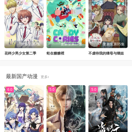
更新至第7集
更新至第17集
更新至第05集
花样少男少女第二季
蛀在糖糖裡
不虐待我的继母与继姐
最新国产动漫
更多
6.0
5.0
5.0