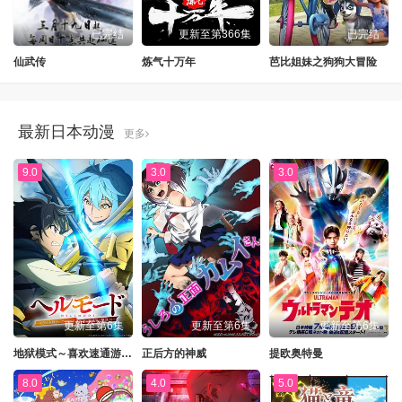
已完结
更新至第366集
已完结
仙武传
炼气十万年
芭比姐妹之狗狗大冒险
最新日本动漫
更多
9.0
3.0
3.0
更新至第6集
更新至第6集
更新至第6集
地狱模式～喜欢速通游戏的玩家在废设定异世界无双～第二季
正后方的神威
提欧奥特曼
8.0
4.0
5.0