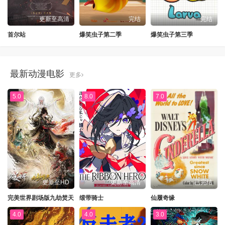
更新至高清
完结
完结
首尔站
爆笑虫子第二季
爆笑虫子第三季
最新动漫电影
更多
5.0
8.0
7.0
更新至HD
更新至高清
已完结
完美世界剧场版九劫焚天
缎带骑士
仙履奇缘
4.0
4.0
3.0