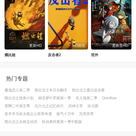
更新HD
HD国语
更新至HD
燃比娃
反击者2
世外
热门专题
魔鬼恋人第二季
熊出没之冬日乐翻天
熊出没之夏日连连看
熊出没之怪兽计划
精灵梦叶罗丽第一季
非人哉第二季
Overflow
茶啊二中第五季
伍六七之记忆碎片
武神主宰
沧元图
喜羊羊与灰太狼之心世界奇遇
炼气十万年
完美世界
熊出没之丛林总动员
机动奥特曼第一季中配版