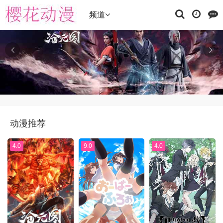
频道
动漫推荐
4.0
9.0
4.0