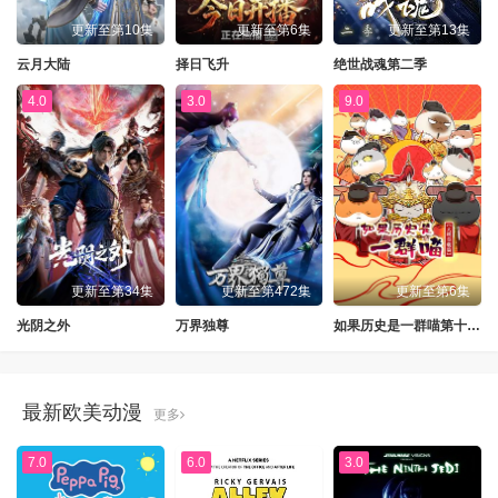
更新至第10集
更新至第6集
更新至第13集
云月大陆
择日飞升
绝世战魂第二季
4.0
3.0
9.0
更新至第34集
更新至第472集
更新至第6集
光阴之外
万界独尊
如果历史是一群喵第十三季
最新欧美动漫
更多
7.0
6.0
3.0