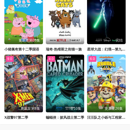
更新至第05集
已完结
完结
小猪佩奇第十二季国语
瑞奇·热维斯之街猫一族
星球大战：幻境—第九个绝地武士
9.0
4.0
6.0
更新至第8集
全10集
更新至26集
X战警97第二季
蝙蝠侠：披风战士第二季
汪汪队之小砾与工程家族第三季