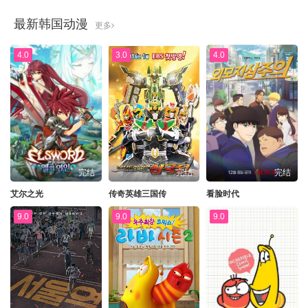
最新韩国动漫
更多
4.0
3.0
4.0
完结
完结
完结
艾尔之光
传奇英雄三国传
看脸时代
9.0
9.0
9.0