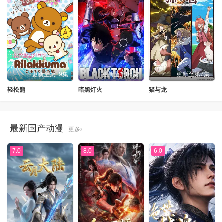
更新至第19集
更新至第06集
更新至第7集
轻松熊
暗黑灯火
猫与龙
最新国产动漫
更多
7.0
8.0
6.0