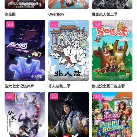
更新至第89集
已完结
全集
沧元图
Overflow
魔鬼恋人第二季
8.0
7.0
4.0
全10集
全48集
已完结
伍六七之记忆碎片
非人哉第二季
熊出没之夏日连连看
5.7
3.0
8.0