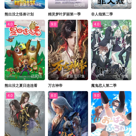
更新至第52集
已完结
全48集
熊出没之怪兽计划
精灵梦叶罗丽第一季
非人哉第二季
4.0
9.0
4.0
已完结
更新至07集
全集
熊出没之夏日连连看
万古神帝
魔鬼恋人第二季
4.0
8.0
9.0