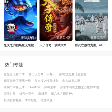
更新至HD
更新至HD
更新至高清
鬼灭之刃剧场版无限城篇第一章猗窝座再来
天子传奇：洪武大帝
以死亡游戏为生。44:CLOUDYBEACH
热门专题
魔鬼恋人第二季
熊出没之冬日乐翻天
熊出没之夏日连连看
精灵梦叶罗丽第一季
熊出没之怪兽计划
非人哉第二季
茶啊二中第五季
Overflow
武神主宰
喜羊羊与灰太狼之心世界奇遇
完美世界
炼气十万年
海贼王
伍六七之记忆碎片
机动奥特曼第一季中配版
绝世武魂