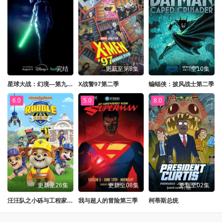
完结
更新至第8集
全10集
星球大战：幻境—第九个绝地武士
X战警97第二季
蝙蝠侠：披风战士第二季
6.0
5.0
8.0
更新至26集
更新至08集
更新至02集
汪汪队之小砾与工程家族第三季
我与超人的冒险第三季
柯蒂斯总统