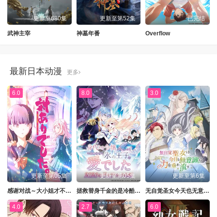
更新至680集
更新至第52集
已完结
武神主宰
神墓年番
Overflow
最新日本动漫
更多
6.0
8.0
3.0
更新至第05集
更新至第05集
更新至第6集
感谢对战～大小姐才不玩格斗游戏～
拯救替身千金的是冷酷无情冰之王子的爱
无自觉圣女今天也无意识地释放力量
4.0
2.7
6.0