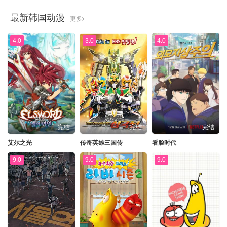
最新韩国动漫
更多
4.0
3.0
4.0
完结
完结
完结
艾尔之光
传奇英雄三国传
看脸时代
9.0
9.0
9.0