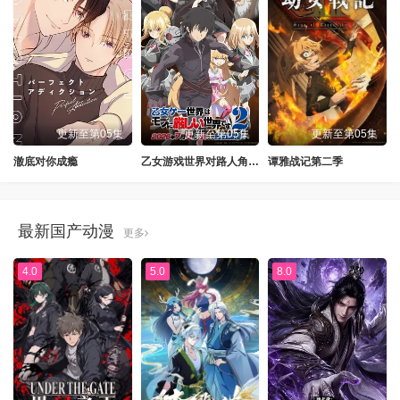
更新至第05集
更新至第05集
更新至第05集
澈底对你成瘾
乙女游戏世界对路人角色很不友好第二季
谭雅战记第二季
最新国产动漫
更多
4.0
5.0
8.0