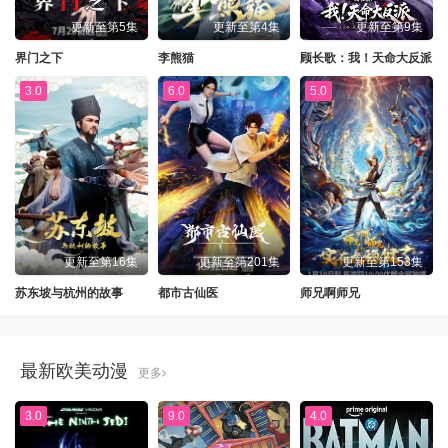
更新至第5集
更新至第4集
更新至第9集
界门之下
李熊猫
顾长歌：我！天命大反派
3.0
6.0
5.0
更新至第16集
更新至第201集
更新至第153集
苏东坡与杭州的故事
都市古仙医
师兄啊师兄
最新欧美动漫
更多
3.0
9.0
4.0