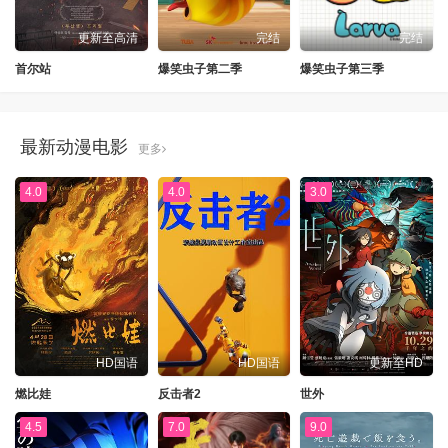
更新至高清
完结
完结
首尔站
爆笑虫子第二季
爆笑虫子第三季
最新动漫电影
更多
4.0
4.0
3.0
HD国语
HD国语
更新至HD
燃比娃
反击者2
世外
4.5
7.0
9.0