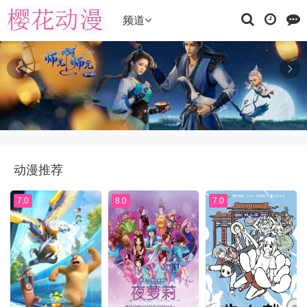
频道
动漫推荐
7.0
8.0
7.0