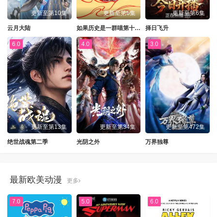
更新至第10集
更新至第6集
更新至第6集
云月大陆
如果历史是一群喵第十三季
择日飞升
6.0
4.0
3.0
更新至第13集
更新至第34集
更新至第472集
绝世战魂第二季
光阴之外
万界独尊
最新欧美动漫
更多
7.0
5.0
6.0