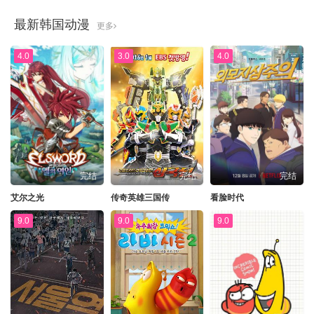
最新韩国动漫
更多
4.0
3.0
4.0
完结
完结
完结
艾尔之光
传奇英雄三国传
看脸时代
9.0
9.0
9.0