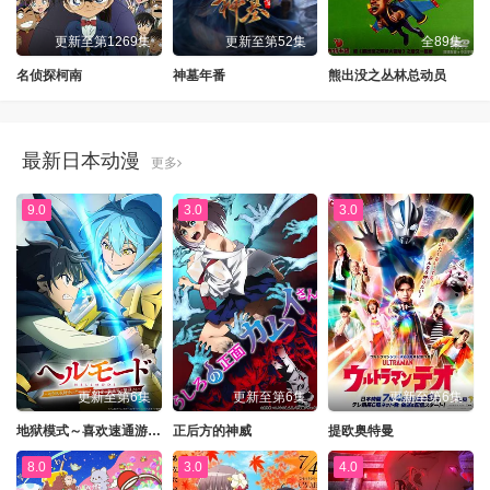
更新至第1269集
更新至第52集
全89集
名侦探柯南
神墓年番
熊出没之丛林总动员
最新日本动漫
更多
9.0
3.0
3.0
更新至第6集
更新至第6集
更新至第6集
地狱模式～喜欢速通游戏的玩家在废设定异世界无双～第二季
正后方的神威
提欧奥特曼
8.0
3.0
4.0