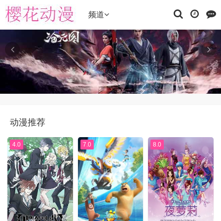
频道
动漫推荐
4.0
7.0
8.0