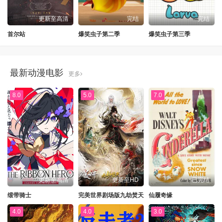
更新至高清
完结
完结
首尔站
爆笑虫子第二季
爆笑虫子第三季
最新动漫电影
更多
8.0
5.0
7.0
更新至高清
更新至HD
已完结
缎带骑士
完美世界剧场版九劫焚天
仙履奇缘
4.0
4.0
3.0