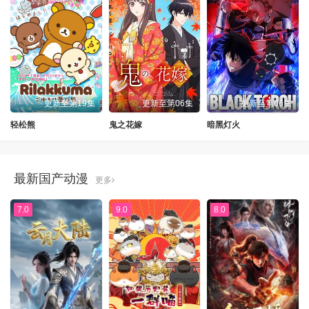
更新至第19集
更新至第06集
更新至第06集
轻松熊
鬼之花嫁
暗黑灯火
最新国产动漫
更多
7.0
9.0
8.0