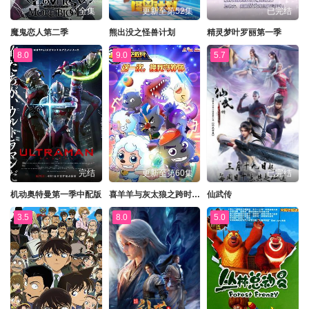
全集
更新至第52集
已完结
魔鬼恋人第二季
熊出没之怪兽计划
精灵梦叶罗丽第一季
8.0
9.0
5.7
完结
更新至第60集
已完结
机动奥特曼第一季中配版
喜羊羊与灰太狼之跨时空救兵
仙武传
3.5
8.0
5.0