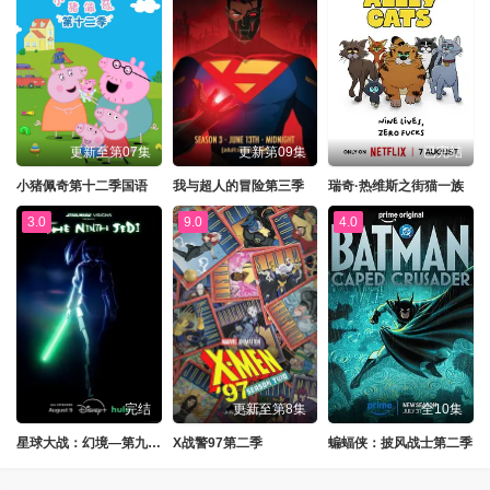
更新至第07集
更新第09集
已完结
小猪佩奇第十二季国语
我与超人的冒险第三季
瑞奇·热维斯之街猫一族
3.0
9.0
4.0
完结
更新至第8集
全10集
星球大战：幻境—第九个绝地武士
X战警97第二季
蝙蝠侠：披风战士第二季