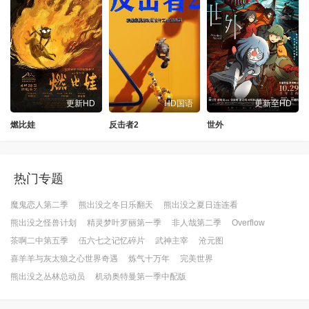
更新HD
HD国语
更新至HD
燃比娃
反击者2
世外
热门专题
魔鬼恋人第二季
熊出没之冬日乐翻天
熊出没之夏日连连看
熊出没之怪兽计划
精灵梦叶罗丽第一季
非人哉第二季
Overflow
茶啊二中第五季
伍六七之记忆碎片
武神主宰
沧元图
喜羊羊与灰太狼之心世界奇遇
炼气十万年
完美世界
熊出没之丛林总动员
机动奥特曼第一季中配版